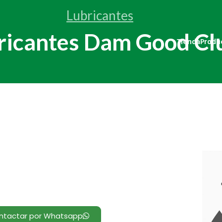
Lubricantes
ricantes Dam Good Cl
Tienda
Produ
ntactar por Whatsapp