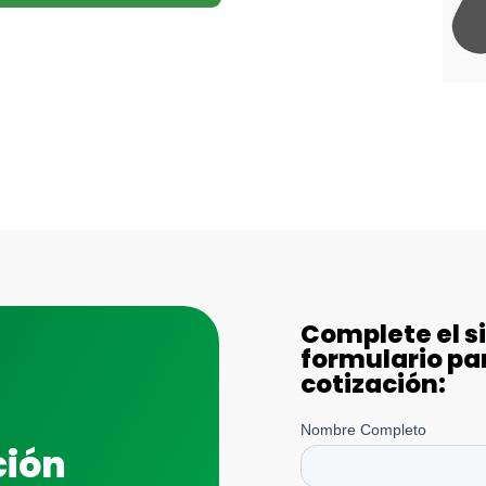
Complete el s
formulario par
cotización:
ción