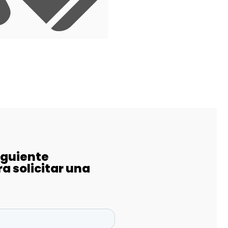
iguiente
a solicitar una