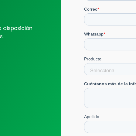
 disposición
s.