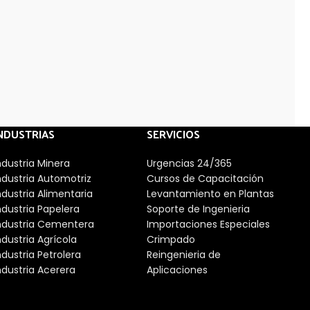
NDUSTRIAS
SERVICIOS
ndustria Minera
Urgencias 24/365
ndustria Automotriz
Cursos de Capacitación
ndustria Alimentaria
Levantamiento en Plantas
ndustria Papelera
Soporte de Ingenieria
ndustria Cementera
Importaciones Especiales
ndustria Agrícola
Crimpado
ndustria Petrolera
Reingenieria de
ndustria Acerera
Aplicaciones