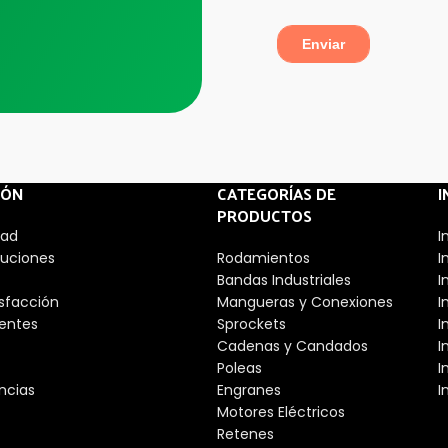
IÓN
CATEGORÍAS DE
I
PRODUCTOS
dad
I
luciones
Rodamientos
I
Bandas Industriales
I
isfacción
Mangueras y Conexiones
I
entes
Sprockets
I
Cadenas y Candados
I
Poleas
I
ncias
Engranes
I
Motores Eléctricos
Retenes