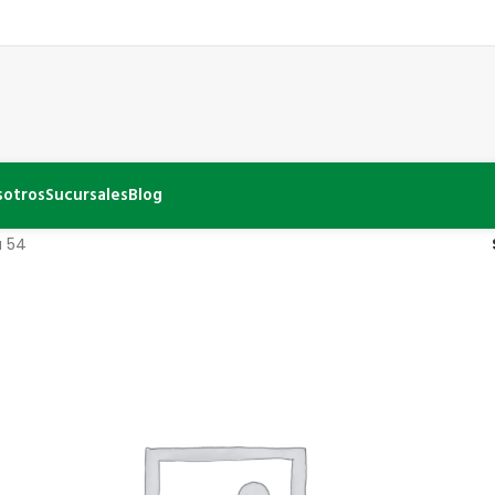
sotros
Sucursales
Blog
a 54