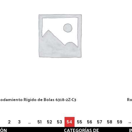
odamiento Rígido de Bolas 6318-2Z-C3
Ro
2
3
…
51
52
53
54
55
56
57
58
59
→
IÓN
CATEGORÍAS DE
I