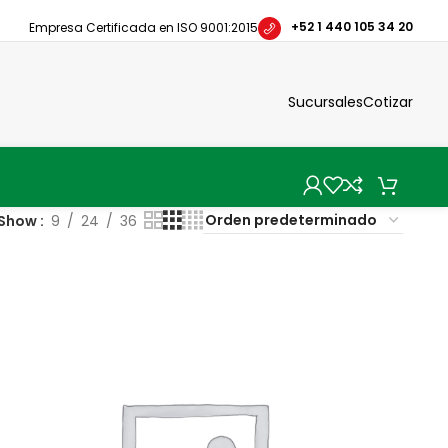
+52 1 440 105 34 20
Empresa Certificada en ISO 9001:2015
Sucursales
Cotizar
Show
9
24
36