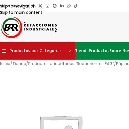
ONTÁCTANOS
FAQs
Skip to navigation
Skip to main content
Productos por Categorías
Tienda
Productos
Sobre No
Inicio
Tienda
Productos etiquetados “Rodamientos FAG”
Págin