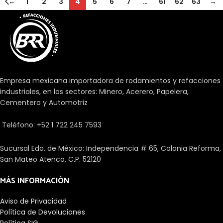
←
1
2
3
4
5
6
7
…
61
62
63
→
Empresa mexicana importadora de rodamientos y refacciones
industriales, en los sectores: Minero, Acerero, Papelera,
Cementero y Automotriz
Teléfono: +52 1 722 245 7593
Sucursal Edo. de México: Independencia # 65, Colonia Reforma,
San Mateo Atenco, C.P. 52120
MÁS INFORMACIÓN
Aviso de Privacidad
Política de Devoluciones