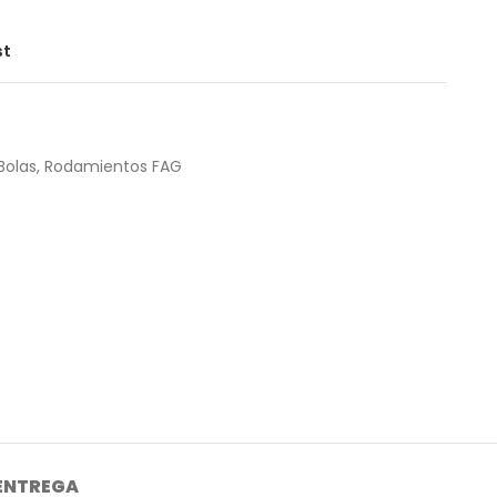
st
Bolas
,
Rodamientos FAG
 ENTREGA