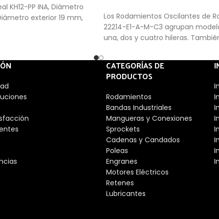
al KH12-PP INA, Diámetro
Los Rodamientos Oscilantes de Ro
Diámetro exterior 19 mm,
22214-E1-A-M-C3 agrupan model
m
una, dos y cuatro hileras. Tambié
disponibles en pulgadas. El rodam
rodillos está formado, generalme
IÓN
CATEGORÍAS DE
I
rodillos cilíndricos, rodillos cónicos,
PRODUCTOS
de una hilera o rodillos de doble hi
dad
I
rodamientos facilitan el desplaz
luciones
Rodamientos
I
entre un eje y las piezas que se u
Bandas Industriales
I
Hay una gran cantidad de tipos
isfacción
Mangueras y Conexiones
I
dependiendo de diferentes aspe
entes
Sprockets
I
como las cargas, su precisión, los
Cadenas y Candados
I
elementos rodantes o la velocida
Poleas
I
ncias
Engranes
I
Motores Eléctricos
Retenes
Lubricantes