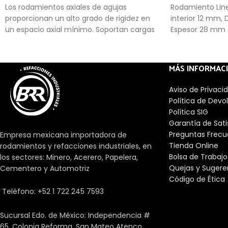
Los rodamientos axiales de agujas
Rodamiento Line
proporcionan un alto grado de rigidez en
interior 12 mm, 
un espacio axial mínimo. Soportan cargas
Espesor 28 m
axiales elevadas. El rodamiento de agujas
es un rodamiento de rodillos cilíndricos con
un diámetro pequeño respecto a su
MÁS INFORMAC
longitud. El perfil modificado de rodillo o del
camino de rodadura evita los picos de
Aviso de Privaci
tensión para prolongar la vida útil del
Política de Devo
rodamiento. Los rodamientos facilitan el
Política SIG
desplazamiento entre un eje y las piezas
Garantía de Sat
que se unen a él. Hay una gran cantidad
Preguntas Frecu
Empresa mexicana importadora de
de tipos dependiendo de diferentes
Tienda Online
rodamientos y refacciones industriales, en
aspectos como las cargas, su precisión, los
Bolsa de Trabajo
los sectores: Minero, Acerero, Papelera,
elementos rodantes o la velocidad.
Quejas y Sugere
Cementero y Automotriz
Código de Ética
Teléfono: +52 1 722 245 7593
Sucursal Edo. de México: Independencia #
65, Colonia Reforma, San Mateo Atenco,