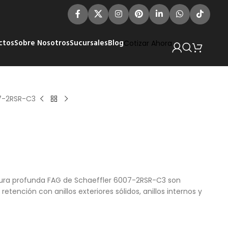
ctos
Sobre Nosotros
Sucursales
Blog
Cotizar Ahora
7-2RSR-C3
nura profunda FAG de Schaeffler 6007-2RSR-C3 son
etención con anillos exteriores sólidos, anillos internos y