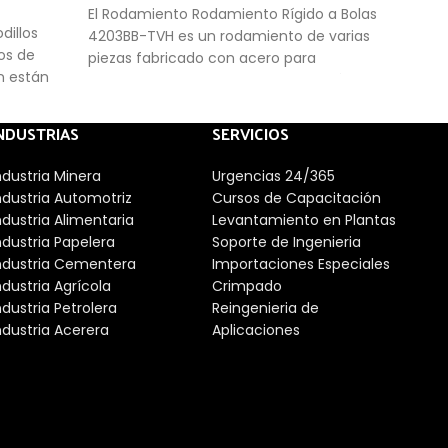
El Rodamiento Rodamiento Rígido a Bolas
dillos
El R
4203BB-TVH es un rodamiento de varias
os de
2HRS
piezas fabricado con acero para
n están
con 
rodamientos. Consisten en anillos sólidos
iento de
sólid
internos y externos con pistas de rodadura
nte, por
y jau
cónicas y rodillos cónicos en una jaula. Su
NDUSTRIAS
SERVICIOS
 rodillos
roda
diseño les permite soportar elevadas
lera. Los
carg
cargas axiales radiales y unidireccionales.
ndustria Minera
Urgencias 24/365
amiento
dire
ndustria Automotriz
Cursos de Capacitación
nen a él.
prot
ndustria Alimentaria
Levantamiento en Plantas
much
ndustria Papelera
Soporte de Ingenieria
ctos
ndustria Cementera
Importaciones Especiales
ndustria Agrícola
Crimpado
d.
ndustria Petrolera
Reingenieria de
ndustria Acerera
Aplicaciones