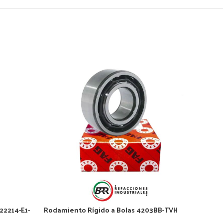
22214-E1-
Rodamiento Rígido a Bolas 4203BB-TVH
Roda
L038