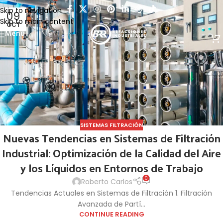
Skip to navigation
09
Skip to main content
OCT
Menu
SISTEMAS FILTRACIÓN
Nuevas Tendencias en Sistemas de Filtración
Industrial: Optimización de la Calidad del Aire
y los Líquidos en Entornos de Trabajo
0
Roberto Carlos
Tendencias Actuales en Sistemas de Filtración 1. Filtración
Avanzada de Partí...
CONTINUE READING