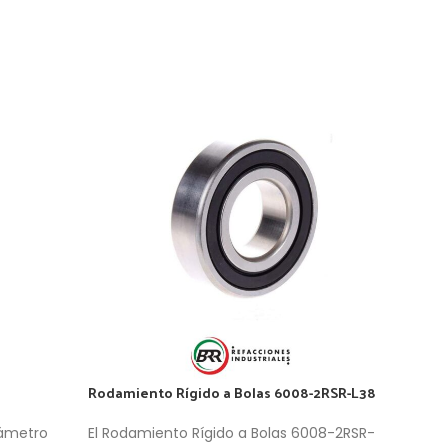
Rodamiento Rígido a Bolas 6008-2RSR-L38
Roda
iámetro
El Rodamiento Rígido a Bolas 6008-2RSR-
El R