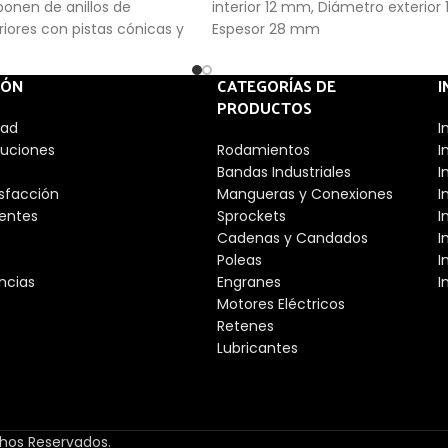
onen de anillos de
interior 12 mm, Diámetro exterior
eriores con pistas cónicas y
Espesor 28 mm
 en una caja de ventana.
 abiertos no son de
IÓN
CATEGORÍAS DE
I
ática. Como resultado, el
PRODUCTOS
n los rodillos y la caja se
dad
I
arado del anillo exterior.
luciones
Rodamientos
I
s de tamaño métrico y en
Bandas Industriales
I
ibles. Los diseños con una
isfacción
Mangueras y Conexiones
I
ción tienen las dimensiones
entes
Sprockets
I
ra diseños nuevos, sin
Cadenas y Candados
I
utilizarse preferiblemente
Poleas
I
n tamaños métricos.
ncias
Engranes
I
Motores Eléctricos
Retenes
Lubricantes
chos Reservados.