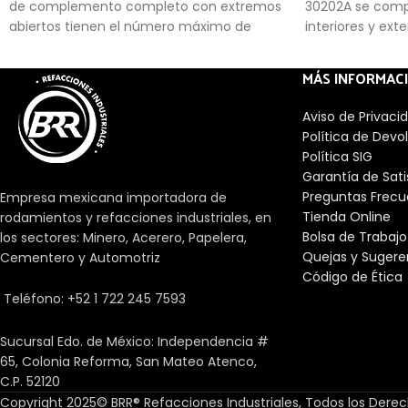
de complemento completo con extremos
30202A se comp
abiertos tienen el número máximo de
interiores y ext
rodillos de aguja y, por lo tanto, ofrecen
rodillos cónicos
una capacidad de carga extremadamente
Los rodamientos
MÁS INFORMAC
alta dentro de un sobre de diseño muy
retención autom
pequeño. Sin embargo, su uso a altas
anillo interior co
Aviso de Privaci
velocidades está restringido.
puede montar sep
Política de Devo
Hay rodamiento
Política SIG
pulgadas dispon
Garantía de Sat
K en la designa
Preguntas Frecu
Empresa mexicana importadora de
en pulgadas. Pa
Tienda Online
rodamientos y refacciones industriales, en
embargo, deben 
Bolsa de Trabajo
los sectores: Minero, Acerero, Papelera,
rodamientos co
Quejas y Sugere
Cementero y Automotriz
Código de Ética
Teléfono: +52 1 722 245 7593
Sucursal Edo. de México: Independencia #
65, Colonia Reforma, San Mateo Atenco,
C.P. 52120
Copyright 2025© BRR® Refacciones Industriales, Todos los Dere