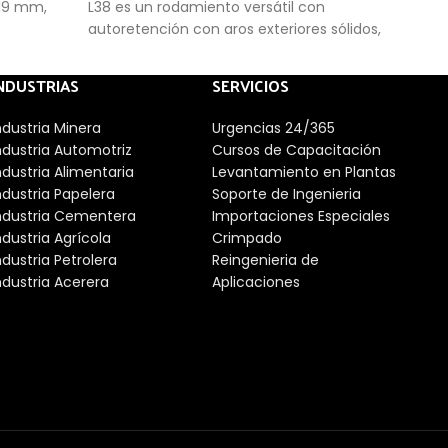
 19 mm,
L38 es un rodamiento versátil con
es u
autoretención con aros exteriores sólidos,
autor
aros interiores, conjuntos de bolas y jaulas .
aros 
Debido a su diseño, los rodamientos rígidos
Debi
NDUSTRIAS
SERVICIOS
de bolas absorben cargas radiales y axiales
de b
en ambas direcciones. Para altas
en a
ndustria Minera
Urgencias 24/365
demandas de protección contra la
dema
ndustria Automotriz
Cursos de Capacitación
corrosión, ofrecemos muchos
corr
ndustria Alimentaria
Levantamiento en Plantas
rodamientos en acero inoxidable.
roda
ndustria Papelera
Soporte de Ingenieria
ndustria Cementera
Importaciones Especiales
ndustria Agrícola
Crimpado
ndustria Petrolera
Reingenieria de
ndustria Acerera
Aplicaciones