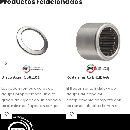
Productos relacionados
Disco Axial GS81102
Rodamiento BK1516-A
Los rodamientos axiales de
El Rodamiento BK1516-A de
agujas proporcionan un alto
agujas de copa de
grado de rigidez en un espacio
complemento completo con
axial mínimo. Soportan cargas
extremos abiertos tienen el
axiales elevadas. El rodamiento
número máximo de rodillos de
de agujas es un rodamiento de
aguja y, por lo tanto, ofrecen
rodillos cilíndricos con un
una capacidad de carga
diámetro pequeño respecto a
extremadamente alta dentro de