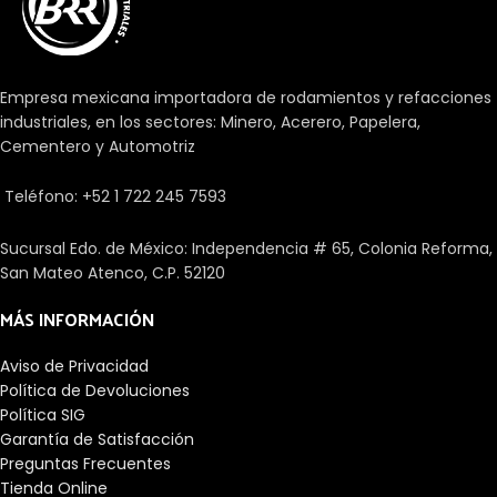
su longitud. El perfil modificado
un sobre de diseño muy
de rodillo o del camino de
pequeño. Sin embargo, su uso a
rodadura evita los picos de
altas velocidades está
tensión para prolongar la vida
restringido.
Empresa mexicana importadora de rodamientos y refacciones
útil del rodamiento. Los
industriales, en los sectores: Minero, Acerero, Papelera,
rodamientos facilitan el
Cementero y Automotriz
desplazamiento entre un eje y
las piezas que se unen a él. Hay
Teléfono: +52 1 722 245 7593
una gran cantidad de tipos
dependiendo de diferentes
aspectos como las cargas, su
Sucursal Edo. de México: Independencia # 65, Colonia Reforma,
precisión, los elementos
San Mateo Atenco, C.P. 52120
rodantes o la velocidad.
MÁS INFORMACIÓN
Aviso de Privacidad
Política de Devoluciones
Política SIG
Garantía de Satisfacción
Preguntas Frecuentes
Tienda Online