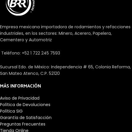
rodamientos muy compacta y
su longitud. El perfil modificado
económica.
de rodillo o del camino de
rodadura evita los picos de
tensión para prolongar la vida
Empresa mexicana importadora de rodamientos y refacciones
útil del rodamiento. Los
industriales, en los sectores: Minero, Acerero, Papelera,
rodamientos facilitan el
Cementero y Automotriz
desplazamiento entre un eje y
las piezas que se unen a él. Hay
Teléfono: +52 1 722 245 7593
una gran cantidad de tipos
dependiendo de diferentes
aspectos como las cargas, su
Sucursal Edo. de México: Independencia # 65, Colonia Reforma,
precisión, los elementos
San Mateo Atenco, C.P. 52120
rodantes o la velocidad.
MÁS INFORMACIÓN
Aviso de Privacidad
Política de Devoluciones
Política SIG
Garantía de Satisfacción
Preguntas Frecuentes
Tienda Online