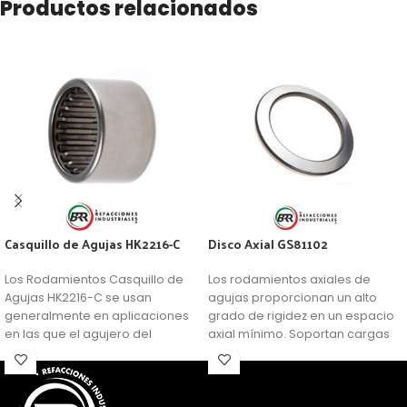
Productos relacionados
Casquillo de Agujas HK2216-C
Disco Axial GS81102
Los Rodamientos Casquillo de
Los rodamientos axiales de
Agujas HK2216-C se usan
agujas proporcionan un alto
generalmente en aplicaciones
grado de rigidez en un espacio
en las que el agujero del
axial mínimo. Soportan cargas
soporte no se puede usar como
axiales elevadas. El rodamiento
camino de rodadura de una
de agujas es un rodamiento de
corona de agujas, pero se
rodillos cilíndricos con un
requiere una disposición de
diámetro pequeño respecto a