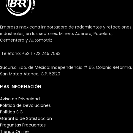
su longitud. El perfil modificado
de rodillo o del camino de
rodadura evita los picos de
tensión para prolongar la vida
Empresa mexicana importadora de rodamientos y refacciones
útil del rodamiento. Los
industriales, en los sectores: Minero, Acerero, Papelera,
rodamientos facilitan el
Cementero y Automotriz
desplazamiento entre un eje y
las piezas que se unen a él. Hay
Teléfono: +52 1 722 245 7593
una gran cantidad de tipos
dependiendo de diferentes
aspectos como las cargas, su
Sucursal Edo. de México: Independencia # 65, Colonia Reforma,
precisión, los elementos
San Mateo Atenco, C.P. 52120
rodantes o la velocidad.
MÁS INFORMACIÓN
Aviso de Privacidad
Política de Devoluciones
Política SIG
Garantía de Satisfacción
Preguntas Frecuentes
Tienda Online