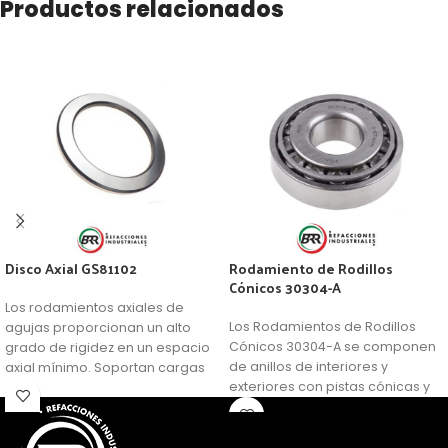
Productos relacionados
Disco Axial GS81102
Rodamiento de Rodillos
Cónicos 30304-A
Los rodamientos axiales de
Los Rodamientos de Rodillos
agujas proporcionan un alto
Cónicos 30304-A se componen
grado de rigidez en un espacio
de anillos de interiores y
axial mínimo. Soportan cargas
exteriores con pistas cónicas y
axiales elevadas. El rodamiento
rodillos cónicos en una caja de
de agujas es un rodamiento de
ventana.
rodillos cilíndricos con un
diámetro pequeño respecto a