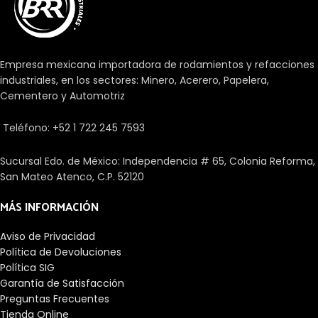
cónicas y rodillos cónicos en
rígidos y requieren un espacio
una jaula. Su diseño les permite
axial mínimo. Se suministran,
soportar elevadas cargas
como estándar, como
axiales radiales y
rodamientos de simple efecto y
Empresa mexicana importadora de rodamientos y refacciones
unidireccionales.
sólo pueden soportar cargas
industriales, en los sectores: Minero, Acerero, Papelera,
axiales en un sentido.
Cementero y Automotriz
Teléfono: +52 1 722 245 7593
Sucursal Edo. de México: Independencia # 65, Colonia Reforma,
San Mateo Atenco, C.P. 52120
MÁS INFORMACIÓN
Aviso de Privacidad
Política de Devoluciones
Política SIG
Garantía de Satisfacción
Preguntas Frecuentes
Tienda Online