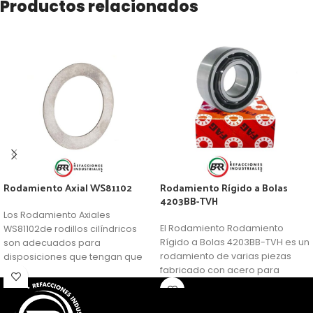
Productos relacionados
Rodamiento Axial WS81102
Rodamiento Rígido a Bolas
4203BB-TVH
Los Rodamiento Axiales
El Rodamiento Rodamiento
WS81102de rodillos cilíndricos
Rígido a Bolas 4203BB-TVH es un
son adecuados para
rodamiento de varias piezas
disposiciones que tengan que
fabricado con acero para
soportar grandes cargas
rodamientos. Consisten en
axiales. Además, son
anillos sólidos internos y
relativamente insensibles a las
externos con pistas de rodadura
cargas de choque, son muy