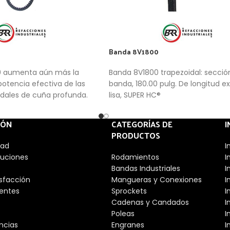
Banda 8V1800
0 aumenta aún más la
Banda 8V1800 trapezoidal: sección
potencia efectiva de las
banda, 180.00 pulg. De longitud ext
dales de cuña profunda.
lisa, SUPER HC®
IÓN
CATEGORÍAS DE
I
PRODUCTOS
dad
I
luciones
Rodamientos
I
Bandas Industriales
I
isfacción
Mangueras y Conexiones
I
entes
Sprockets
I
Cadenas y Candados
I
Poleas
I
ncias
Engranes
I