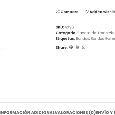
Compare
Add to wishli
SKU:
AX96
Categoría:
Bandas de Transmis
Etiquetas:
Bandas
,
Bandas Gate
Share:
INFORMACIÓN ADICIONAL
VALORACIONES (0)
ENVÍO Y