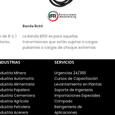
Banda B100
Band
 de 8 V, 1
La Banda B100 es para aquellas
La B
erior,
transmisiones que están sujetas a cargas
que 
pulsantes o cargas de choque extremas.
carg
NDUSTRIAS
SERVICIOS
ndustria Minera
Urgencias 24/365
ndustria Automotriz
Cursos de Capacitación
ndustria Alimentaria
Levantamiento en Plantas
ndustria Papelera
Soporte de Ingenieria
ndustria Cementera
Importaciones Especiales
ndustria Agrícola
Crimpado
ndustria Petrolera
Reingenieria de
ndustria Acerera
Aplicaciones