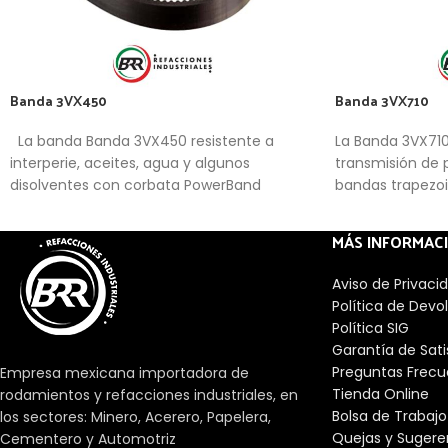
Banda 3VX450
Banda 3VX710
La banda Banda 3VX450 resistente a
La Banda 3VX71
interperie, aceites, agua y algunos
transmisión de 
disolventes con corbata PowerBand
bandas trapezoi
MÁS INFORMAC
Aviso de Privaci
Política de Devo
Política SIG
Garantía de Sat
Preguntas Frecu
Empresa mexicana importadora de
Tienda Online
rodamientos y refacciones industriales, en
Bolsa de Trabajo
los sectores: Minero, Acerero, Papelera,
Quejas y Sugere
Cementero y Automotriz