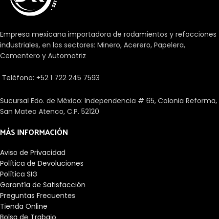
voltean, salen o sueltan. Brindan
un servicio de uso confiable,
duradero y adecuado para
Empresa mexicana importadora de rodamientos y refacciones
aplicaciones en trabajo rudo o
industriales, en los sectores: Minero, Acerero, Papelera,
difíciles.
Cementero y Automotriz
Teléfono: +52 1 722 245 7593
Sucursal Edo. de México: Independencia # 65, Colonia Reforma,
San Mateo Atenco, C.P. 52120
MÁS INFORMACIÓN
Aviso de Privacidad
Política de Devoluciones
Política SIG
Garantía de Satisfacción
Preguntas Frecuentes
Tienda Online
Bolsa de Trabajo