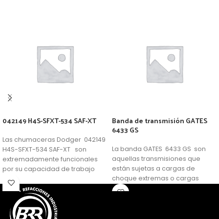
042149 H4S-SFXT-534 SAF-XT
Banda de transmisión GATES
6433 GS
Las chumaceras Dodger 042149
La banda GATES 6433 GS son
H4S-SFXT-534 SAF-XT son
aquellas transmisiones que
extremadamente funcionales
están sujetas a cargas de
por su capacidad de trabajo
choque extremas o cargas
forzado y material de
pulsantes, ofrecen ventajas de
fabricaciòn optimo.
rigidez lateral adicional para
eliminar los problemas
sorpresivos cuando estas se