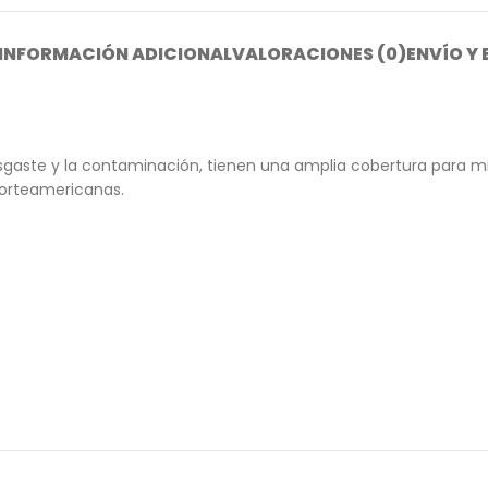
INFORMACIÓN ADICIONAL
VALORACIONES (0)
ENVÍO Y
desgaste y la contaminación, tienen una amplia cobertura para m
 norteamericanas.