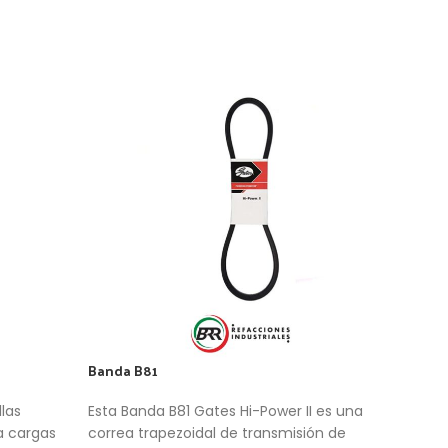
Banda B81
Band
las
Esta Banda B81 Gates Hi-Power II es una
Roda
a cargas
correa trapezoidal de transmisión de
Prof