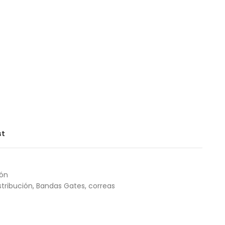
st
ión
tribución
,
Bandas Gates
,
correas