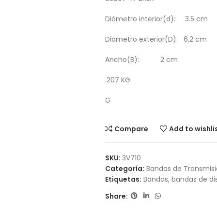
Diámetro interior(d): 3.5 cm
Diámetro exterior(D): 6.2 cm
Ancho(B): 2 cm
.207 KG
G
Compare
Add to wishli
SKU:
3V710
Categoría:
Bandas de Transmis
Etiquetas:
Bandas
,
bandas de dis
Share: