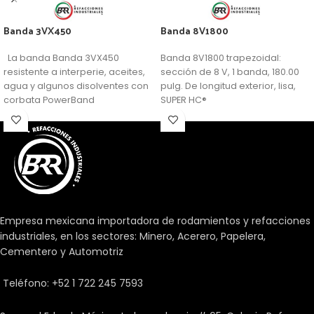
Banda 3VX450
Banda 8V1800
La banda Banda 3VX450
Banda 8V1800 trapezoidal:
resistente a interperie, aceites,
sección de 8 V, 1 banda, 180.00
agua y algunos disolventes con
pulg. De longitud exterior, lisa,
corbata PowerBand
SUPER HC®
Empresa mexicana importadora de rodamientos y refacciones
industriales, en los sectores: Minero, Acerero, Papelera,
Cementero y Automotriz
Teléfono: +52 1 722 245 7593