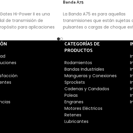
Banda A75
Gates Hi-Power II es una
La Banda A75 es para aquellas
dal de transmisión de
transmisiones que están sujetas 
ropósito para aplicaciones
pulsantes o cargas de choque e
IÓN
CATEGORÍAS DE
I
PRODUCTOS
dad
I
luciones
Rodamientos
I
Bandas Industriales
I
isfacción
Mangueras y Conexiones
I
entes
Sprockets
I
Cadenas y Candados
I
Poleas
I
ncias
Engranes
I
Motores Eléctricos
Retenes
Lubricantes