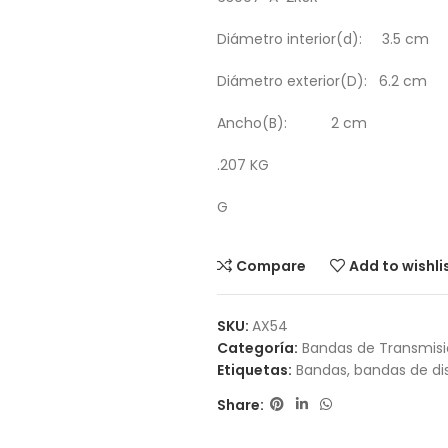
Diámetro interior(d): 3.5 cm
Diámetro exterior(D): 6.2 cm
Ancho(B): 2 cm
.207 KG
G
Compare
Add to wishli
SKU:
AX54
Categoría:
Bandas de Transmis
Etiquetas:
Bandas
,
bandas de dis
Share: