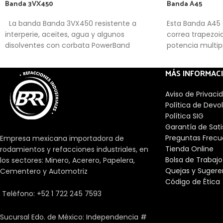
Banda 3VX450
Banda A45
La banda Banda 3VX450 resistente a
Esta Banda A45 
interperie, aceites, agua y algunos
correa trapezoi
disolventes con corbata PowerBand
potencia multip
generalizadas.
MÁS INFORMAC
Aviso de Privaci
Política de Devo
Política SIG
Garantía de Sat
Preguntas Frecu
Empresa mexicana importadora de
Tienda Online
rodamientos y refacciones industriales, en
Bolsa de Trabajo
los sectores: Minero, Acerero, Papelera,
Quejas y Sugere
Cementero y Automotriz
Código de Ética
Teléfono: +52 1 722 245 7593
Sucursal Edo. de México: Independencia #