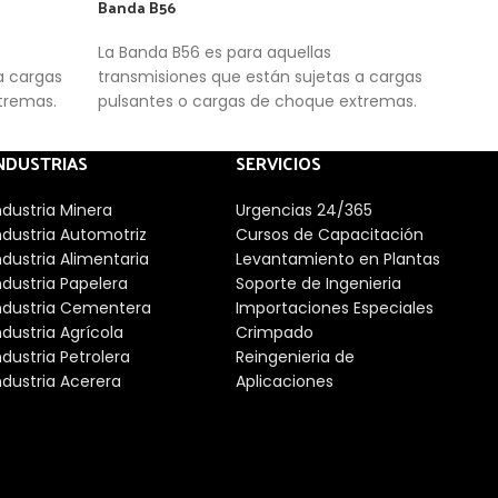
Banda B56
Band
La Banda B56 es para aquellas
Esta
a cargas
transmisiones que están sujetas a cargas
corr
xtremas.
pulsantes o cargas de choque extremas.
pote
gene
(mon
NDUSTRIAS
SERVICIOS
para 
agua
ndustria Minera
Urgencias 24/365
ndustria Automotriz
Cursos de Capacitación
ndustria Alimentaria
Levantamiento en Plantas
ndustria Papelera
Soporte de Ingenieria
ndustria Cementera
Importaciones Especiales
ndustria Agrícola
Crimpado
ndustria Petrolera
Reingenieria de
ndustria Acerera
Aplicaciones