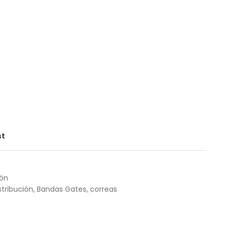
st
ión
tribución
,
Bandas Gates
,
correas