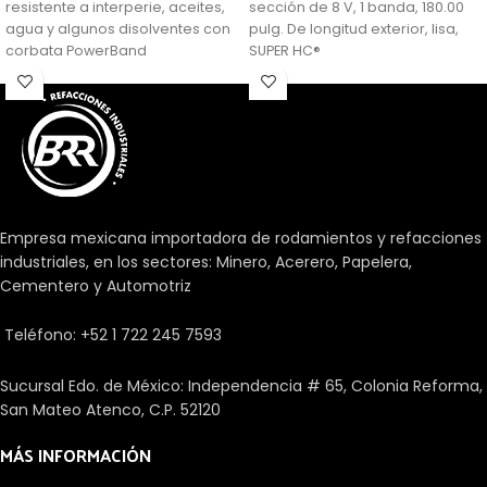
resistente a interperie, aceites,
sección de 8 V, 1 banda, 180.00
agua y algunos disolventes con
pulg. De longitud exterior, lisa,
corbata PowerBand
SUPER HC®
Empresa mexicana importadora de rodamientos y refacciones
industriales, en los sectores: Minero, Acerero, Papelera,
Cementero y Automotriz
Teléfono: +52 1 722 245 7593
Sucursal Edo. de México: Independencia # 65, Colonia Reforma,
San Mateo Atenco, C.P. 52120
MÁS INFORMACIÓN