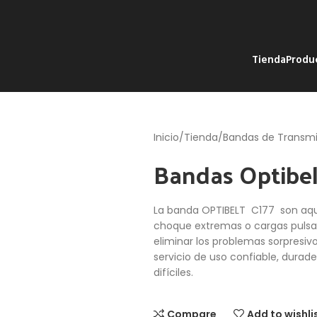
Tienda
Produ
Inicio
Tienda
Bandas de Transmi
Bandas Optibel
La banda OPTIBELT C177 son aque
choque extremas o cargas pulsant
eliminar los problemas sorpresiv
servicio de uso confiable, durad
difíciles.
Compare
Add to wishli