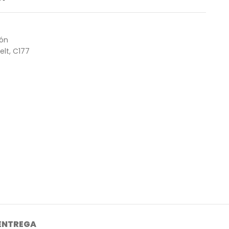
ión
elt
,
C177
 ENTREGA