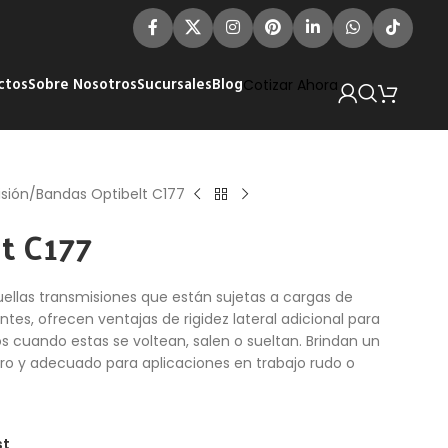
ctos
Sobre Nosotros
Sucursales
Blog
Cotizar Ahora
sión
Bandas Optibelt C177
t C177
llas transmisiones que están sujetas a cargas de
es, ofrecen ventajas de rigidez lateral adicional para
os cuando estas se voltean, salen o sueltan. Brindan un
ero y adecuado para aplicaciones en trabajo rudo o
st