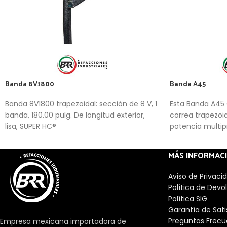
Banda 8V1800
Banda A45
Banda 8V1800 trapezoidal: sección de 8 V, 1
Esta Banda A45 
banda, 180.00 pulg. De longitud exterior,
correa trapezoi
lisa, SUPER HC®
potencia multip
generalizadas.
MÁS INFORMAC
Aviso de Privaci
Política de Devo
Política SIG
Garantía de Sat
Preguntas Frecu
Empresa mexicana importadora de