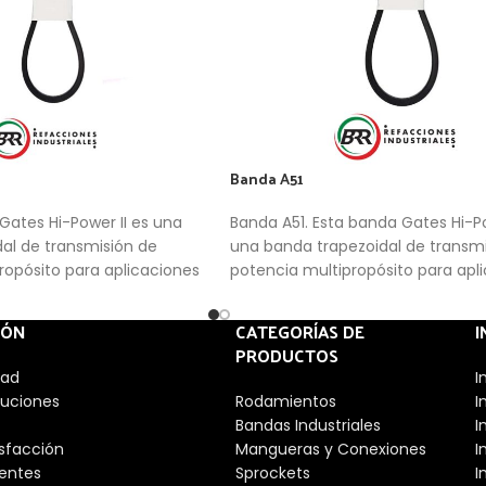
Banda A51
Gates Hi-Power II es una
Banda A51. Esta banda Gates Hi-Po
dal de transmisión de
una banda trapezoidal de transmi
ropósito para aplicaciones
potencia multipropósito para apl
generalizadas.
IÓN
CATEGORÍAS DE
I
PRODUCTOS
dad
I
luciones
Rodamientos
I
Bandas Industriales
I
isfacción
Mangueras y Conexiones
I
entes
Sprockets
I