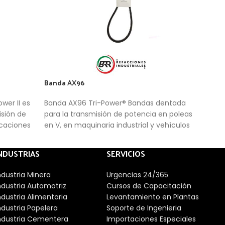
Banda AX96
Band
wer II es
Banda AX96 Tri-Power® Bandas dentada
La Ba
sión de
para la transmisión de potencia en poleas
tran
icaciones
en V, en maquinaria industrial y vehículos
puls
de servicio pesado. Combina las ventajas
de las tradicionales bandas Hi-Power con
NDUSTRIAS
SERVICIOS
las de las bandas dentadas.
ndustria Minera
Urgencias 24/365
ndustria Automotriz
Cursos de Capacitación
ndustria Alimentaria
Levantamiento en Plantas
ndustria Papelera
Soporte de Ingenieria
ndustria Cementera
Importaciones Especiales