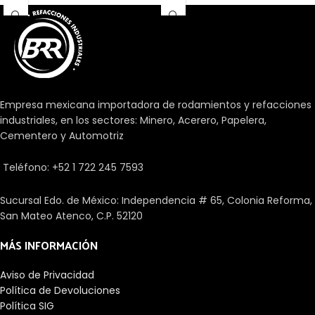
corona de agujas, pero se
rodillos cilíndricos con un
requiere una disposición de
diámetro pequeño respecto a
rodamientos muy compacta y
su longitud. El perfil modificado
económica.
de rodillo o del camino de
rodadura evita los picos de
tensión para prolongar la vida
útil del rodamiento. Los
Empresa mexicana importadora de rodamientos y refacciones
rodamientos facilitan el
industriales, en los sectores: Minero, Acerero, Papelera,
desplazamiento entre un eje y
Cementero y Automotriz
las piezas que se unen a él. Hay
una gran cantidad de tipos
Teléfono: +52 1 722 245 7593
dependiendo de diferentes
aspectos como las cargas, su
precisión, los elementos
Sucursal Edo. de México: Independencia # 65, Colonia Reforma,
rodantes o la velocidad.
San Mateo Atenco, C.P. 52120
MÁS INFORMACIÓN
Aviso de Privacidad
Política de Devoluciones
Política SIG