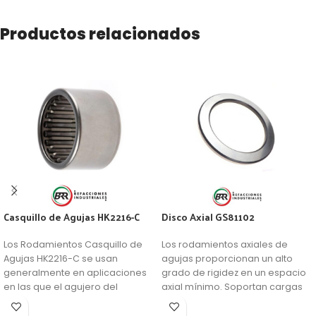
Productos relacionados
Casquillo de Agujas HK2216-C
Disco Axial GS81102
Los Rodamientos Casquillo de
Los rodamientos axiales de
Agujas HK2216-C se usan
agujas proporcionan un alto
generalmente en aplicaciones
grado de rigidez en un espacio
en las que el agujero del
axial mínimo. Soportan cargas
soporte no se puede usar como
axiales elevadas. El rodamiento
camino de rodadura de una
de agujas es un rodamiento de