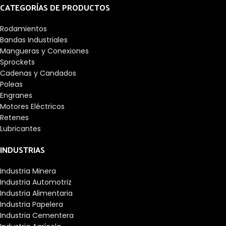
dinámica: 4368 lbf

CATEGORÍAS DE PRODUCTOS
Velocidad máxima: 
5500 r/min

Rodamientos
Capacidad de carga 
Bandas Industriales
estática: 2538 lbf

Mangueras y Conexiones
Dimensiones

Sprockets
Longitud del 
Cadenas y Candados
orificio: 1,56 
pulgadas

Poleas
Diámetro del eje: 
Engranes
1,1875 pulgadas

Motores Eléctricos
Separador incluido: 
Retenes
No
Lubricantes
INDUSTRIAS
Industria Minera
Industria Automotriz
Industria Alimentaria
Industria Papelera
Industria Cementera