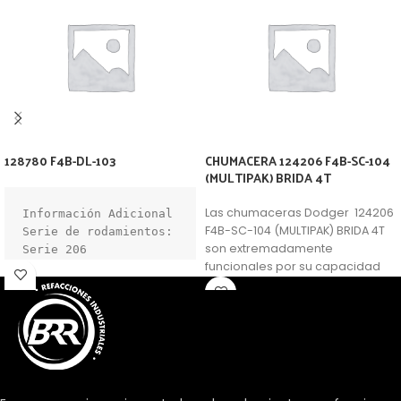
128780 F4B-DL-103
CHUMACERA 124206 F4B-SC-104
(MULTIPAK) BRIDA 4T
Las chumaceras Dodger 124206
Información Adicional

F4B-SC-104 (MULTIPAK) BRIDA 4T
Serie de rodamientos: 
son extremadamente
Serie 206

funcionales por su capacidad
Tipo de 
de trabajo forzado y material de
rodamiento:Bola

fabricaciòn optimo.
Capacidad de 
expansión: sin 
expansión (fijo)

Vivienda 
Construcción:Sólida

Material de la 