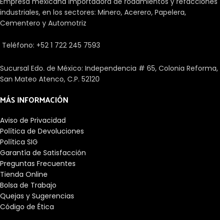
Empresa mexicana importadora de rodamientos y refacciones
carcasa:Hierro 
industriales, en los sectores: Minero, Acerero, Papelera,
fundido

Cementero y Automotriz
Tipo de carcasa:Brida 
de cuatro pernos

Teléfono: +52 1 722 245 7593
Insertar material: 
acero

Sensor listo: 
Sucursal Edo. de México: Independencia # 65, Colonia Reforma,
adaptador requerido

San Mateo Atenco, C.P. 52120
Accesorio del eje: 
Collar de abrazadera

MÁS INFORMACIÓN
Apto para entornos de 
lavado: No

Aviso de Privacidad
Sellado y Lubricación

Política de Devoluciones
Relubricable: Sí

Política SIG
Nombre de la 
Garantía de Satisfacción
grasa:Unirex N2

Preguntas Frecuentes
Lubricación: Grasa

Adecuado para 
Tienda Online
aplicaciones de alta 
Bolsa de Trabajo
temperatura: No

Quejas y Sugerencias
Técnico

Código de Ética
Capacidad de carga 