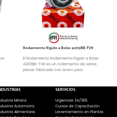
Rodamiento Rígido a Bolas 4203BB-TVH
Roda
FAG
dos
El Rodamiento Rodamiento Rígido a Bolas
Los 
4203BB-TVH es un rodamiento de varias
2RSR
piezas fabricado con acero para
de e
rodamientos. Consisten en anillos sólidos
inte
internos y externos con pistas de rodadura
roda
cónicas y rodillos cónicos en una jaula. Su
NDUSTRIAS
SERVICIOS
simp
diseño les permite soportar elevadas
altas
cargas axiales radiales y unidireccionales.
ndustria Minera
Urgencias 24/365
roda
ndustria Automotriz
Cursos de Capacitación
carg
ndustria Alimentaria
Levantamiento en Plantas
dire