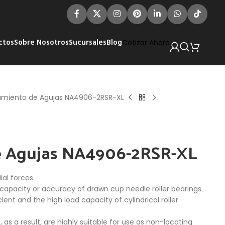
ctos
Sobre Nosotros
Sucursales
Blog
Cotizar Ahora
miento de Agujas NA4906-2RSR-XL
e Agujas NA4906-2RSR-XL
ial forces
capacity or accuracy of drawn cup needle roller bearings
ient and the high load capacity of cylindrical roller
 as a result, are highly suitable for use as non-locating