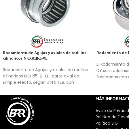
Rodamiento de Agujas y axiales de rodillos
Rodamiento de R
cilíndricos NKXR15-Z-XL
El Rodamiento d
Rodamiento de Agujas y axiales de rodillos
DY son rodamien
cilíndricos NKXR15-Z-XL , parte axial de
fabricados con 
simple efecto, según DIN 5429, con
Consisten en ani
cubierta protectora, para lubricación con
externos con pi
grasa
rodillos cónicos
MÁS INFORMAC
permite soporta
radiales y unidi
Aviso de Privaci
Política de Devo
Política SIG