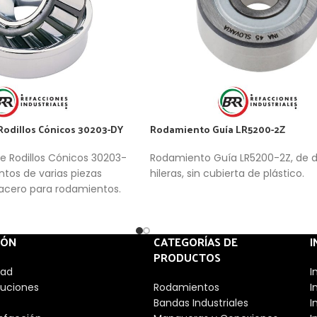
odillos Cónicos 30203-DY
Rodamiento Guía LR5200-2Z
e Rodillos Cónicos 30203-
Rodamiento Guía LR5200-2Z, de 
tos de varias piezas
hileras, sin cubierta de plástico.
acero para rodamientos.
llos sólidos internos y
stas de rodadura cónicas y
 en una jaula. Su diseño les
IÓN
CATEGORÍAS DE
I
r elevadas cargas axiales
PRODUCTOS
reccionales.
dad
I
luciones
Rodamientos
I
Bandas Industriales
I