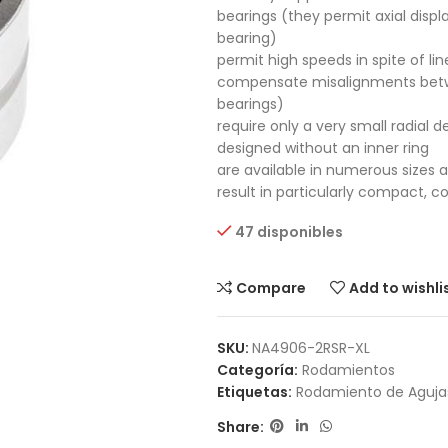
bearings (they permit axial displ
bearing)
permit high speeds in spite of li
compensate misalignments betwee
bearings)
require only a very small radial d
designed without an inner ring
are available in numerous sizes 
result in particularly compact,
47 disponibles
Compare
Add to wishli
SKU:
NA4906-2RSR-XL
Categoría:
Rodamientos
Etiquetas:
Rodamiento de Aguja
Share: