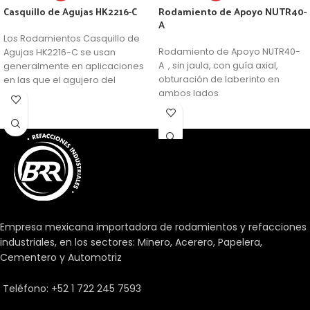
Casquillo de Agujas HK2216-C
Rodamiento de Apoyo NUTR40-
A
Los Rodamientos Casquillo de
Rodamiento de Apoyo NUTR40-
Agujas HK2216-C se usan
A , sin jaula, con guía axial,
generalmente en aplicaciones
obturación de laberinto en
en las que el agujero del
ambos lados
soporte no se puede usar como
camino de rodadura de una
corona de agujas, pero se
requiere una disposición de
rodamientos muy compacta y
económica.
Empresa mexicana importadora de rodamientos y refacciones
industriales, en los sectores: Minero, Acerero, Papelera,
Cementero y Automotriz
Teléfono: +52 1 722 245 7593