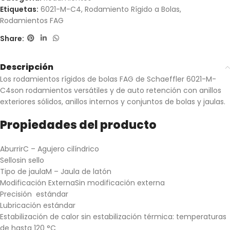
Etiquetas:
6021-M-C4
,
Rodamiento Rígido a Bolas
,
Rodamientos FAG
Share:
Descripción
Los rodamientos rígidos de bolas FAG de Schaeffler 6021-M-
C4son rodamientos versátiles y de auto retención con anillos
exteriores sólidos, anillos internos y conjuntos de bolas y jaulas.
Propiedades del producto
Aburrir
C – Agujero cilíndrico
Sello
sin sello
Tipo de jaula
M – Jaula de latón
Modificación Externa
Sin modificación externa
Precisión
estándar
Lubricación
estándar
Estabilización de calor s
in estabilización térmica: temperaturas
de hasta 120 °C