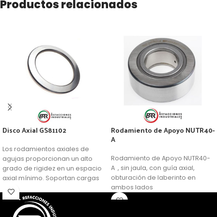
Productos relacionados
Disco Axial GS81102
Rodamiento de Apoyo NUTR40-
A
Los rodamientos axiales de
Rodamiento de Apoyo NUTR40-
agujas proporcionan un alto
A , sin jaula, con guía axial,
grado de rigidez en un espacio
obturación de laberinto en
axial mínimo. Soportan cargas
ambos lados
axiales elevadas. El rodamiento
de agujas es un rodamiento de
rodillos cilíndricos con un
diámetro pequeño respecto a