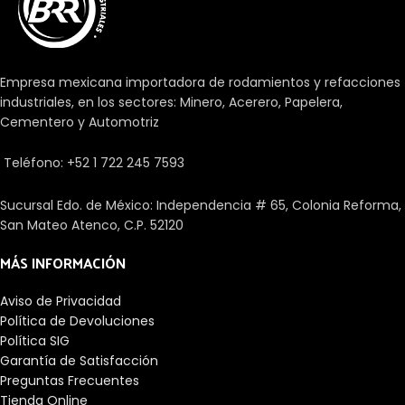
su longitud. El perfil modificado
de rodillo o del camino de
rodadura evita los picos de
tensión para prolongar la vida
Empresa mexicana importadora de rodamientos y refacciones
útil del rodamiento. Los
industriales, en los sectores: Minero, Acerero, Papelera,
rodamientos facilitan el
Cementero y Automotriz
desplazamiento entre un eje y
las piezas que se unen a él. Hay
Teléfono: +52 1 722 245 7593
una gran cantidad de tipos
dependiendo de diferentes
aspectos como las cargas, su
Sucursal Edo. de México: Independencia # 65, Colonia Reforma,
precisión, los elementos
San Mateo Atenco, C.P. 52120
rodantes o la velocidad.
MÁS INFORMACIÓN
Aviso de Privacidad
Política de Devoluciones
Política SIG
Garantía de Satisfacción
Preguntas Frecuentes
Tienda Online