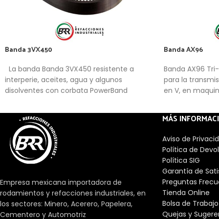
Banda 3VX450
Banda AX96
La banda Banda 3VX450 resistente a
Banda AX96 Tri
interperie, aceites, agua y algunos
para la transmi
disolventes con corbata PowerBand
en V, en maquina
de servicio pes
de las tradicio
MÁS INFORMAC
las de las band
Aviso de Privaci
Política de Devo
Política SIG
Garantía de Sat
Preguntas Frecu
Empresa mexicana importadora de
Tienda Online
rodamientos y refacciones industriales, en
Bolsa de Trabajo
los sectores: Minero, Acerero, Papelera,
Quejas y Sugere
Cementero y Automotriz