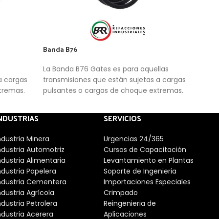
Banda B76
Band
La Banda B76 Gates es para aquellas
Esta
a cargas
transmisiones que están sujetas a cargas
corr
xtremas.
pulsantes o cargas de choque extremas.
pote
gene
NDUSTRIAS
SERVICIOS
ndustria Minera
Urgencias 24/365
ndustria Automotriz
Cursos de Capacitación
ndustria Alimentaria
Levantamiento en Plantas
ndustria Papelera
Soporte de Ingenieria
ndustria Cementera
Importaciones Especiales
ndustria Agrícola
Crimpado
ndustria Petrolera
Reingenieria de
ndustria Acerera
Aplicaciones