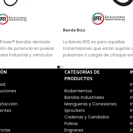
Banda B112
-Power® Bandas dentada
La Banda B112 es para aquellas
sión de potencia en poleas
transmisiones que están sujetas 
ria industrial y vehículos
pulsantes o cargas de choque e
ado. Combina las ventajas
nales bandas Hi-Power con
IÓN
CATEGORÍAS DE
I
as dentadas.
PRODUCTOS
dad
I
luciones
Rodamientos
I
Bandas Industriales
I
isfacción
Mangueras y Conexiones
I
entes
Sprockets
I
Cadenas y Candados
I
Poleas
I
ncias
Engranes
I