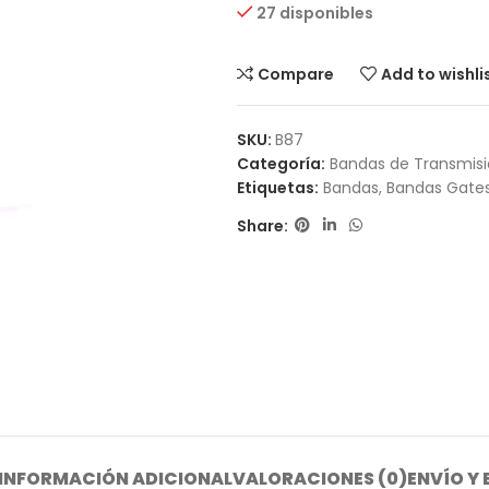
27 disponibles
Compare
Add to wishli
SKU:
B87
Categoría:
Bandas de Transmis
Etiquetas:
Bandas
,
Bandas Gate
Share:
INFORMACIÓN ADICIONAL
VALORACIONES (0)
ENVÍO Y