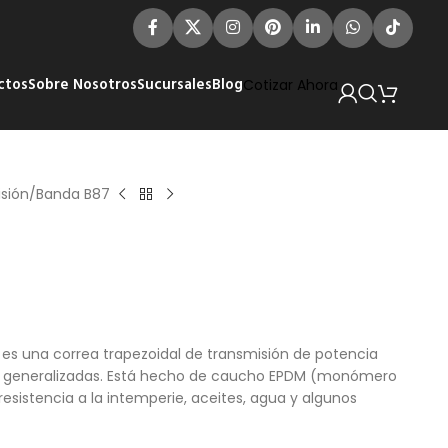
ctos
Sobre Nosotros
Sucursales
Blog
Cotizar Ahora
sión
Banda B87
 es una correa trapezoidal de transmisión de potencia
es generalizadas. Está hecho de caucho EPDM (monómero
resistencia a la intemperie, aceites, agua y algunos