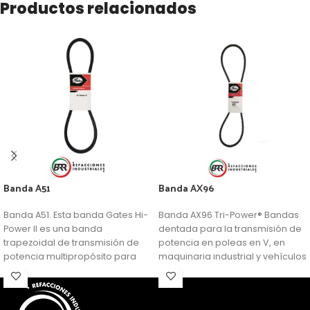
Productos relacionados
Banda A51
Banda AX96
Banda A51. Esta banda Gates Hi-
Banda AX96 Tri-Power® Bandas
Power II es una banda
dentada para la transmisión de
trapezoidal de transmisión de
potencia en poleas en V, en
potencia multipropósito para
maquinaria industrial y vehículos
aplicaciones generalizadas.
de servicio pesado. Combina
las ventajas de las tradicionales
bandas Hi-Power con las de las