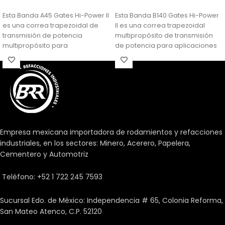
Esta Banda A45 Gates Hi-Power II
Esta Banda B140 Gates Hi-Power
es una correa trapezoidal de
II es una correa trapezoidal
transmisión de potencia
multipropósito de transmisión
multipropósito para
de potencia para aplicaciones
aplicaciones generalizadas.
generalizadas. Está hecho de
caucho EPDM (etileno propileno
dieno monómero) para
resistencia a la intemperie,
aceites, agua y algunos
solventes. Sus cables están
unidos al cuerpo. Están
fuertemente unidos al cuerpo
Empresa mexicana importadora de rodamientos y refacciones
de la correa para una
industriales, en los sectores: Minero, Acerero, Papelera,
distribución equitativa de la
Cementero y Automotriz
carga y reducir la tensión de
flexión sin deterioro del cable.
Teléfono: +52 1 722 245 7593
Sus paredes laterales cóncavas
proporcionan soporte de cable
y contacto total con la ranura de
Sucursal Edo. de México: Independencia # 65, Colonia Reforma,
la polea para una carga igual y
San Mateo Atenco, C.P. 52120
un desgaste uniforme.