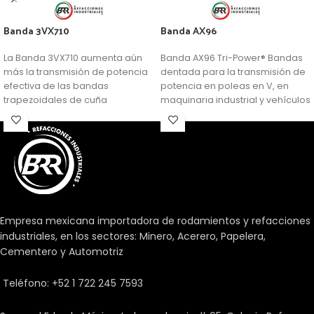
Banda 3VX710
Banda AX96
La Banda 3VX710 aumenta aún
Banda AX96 Tri-Power® Bandas
más la transmisión de potencia
dentada para la transmisión de
efectiva de las bandas
potencia en poleas en V, en
trapezoidales de cuña
maquinaria industrial y vehículos
profunda.
de servicio pesado. Combina
las ventajas de las tradicionales
bandas Hi-Power con las de las
bandas dentadas.
Empresa mexicana importadora de rodamientos y refacciones
industriales, en los sectores: Minero, Acerero, Papelera,
Cementero y Automotriz
Teléfono: +52 1 722 245 7593