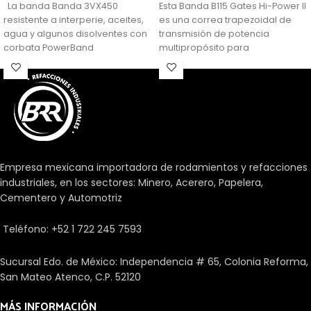
La banda Banda 3VX450
Esta Banda B115 Gates Hi-Power II
resistente a interperie, aceites,
es una correa trapezoidal de
agua y algunos disolventes con
transmisión de potencia
corbata PowerBand
multipropósito para
aplicaciones generalizadas.
Empresa mexicana importadora de rodamientos y refacciones
industriales, en los sectores: Minero, Acerero, Papelera,
Cementero y Automotriz
Teléfono: +52 1 722 245 7593
Sucursal Edo. de México: Independencia # 65, Colonia Reforma,
San Mateo Atenco, C.P. 52120
MÁS INFORMACIÓN