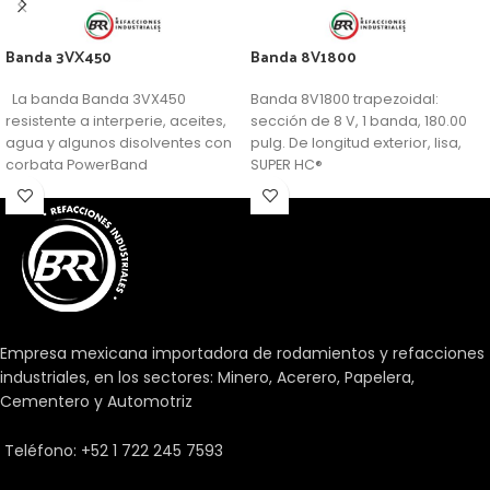
Banda 3VX450
Banda 8V1800
La banda Banda 3VX450
Banda 8V1800 trapezoidal:
resistente a interperie, aceites,
sección de 8 V, 1 banda, 180.00
agua y algunos disolventes con
pulg. De longitud exterior, lisa,
corbata PowerBand
SUPER HC®
Empresa mexicana importadora de rodamientos y refacciones
industriales, en los sectores: Minero, Acerero, Papelera,
Cementero y Automotriz
Teléfono: +52 1 722 245 7593