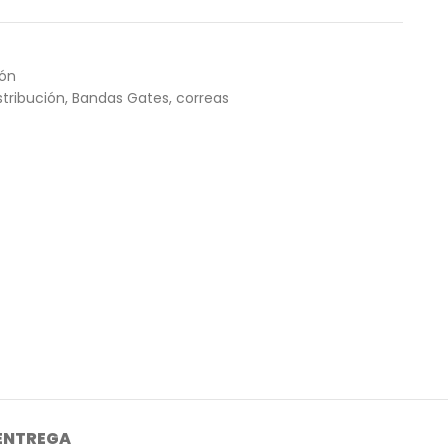
ión
tribución
,
Bandas Gates
,
correas
 ENTREGA