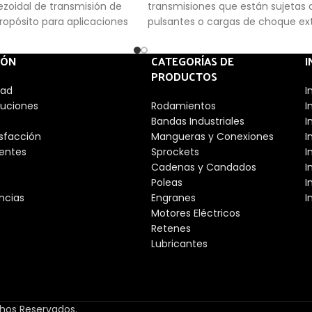
zoidal de transmisión de
transmisiones que están sujetas 
ropósito para aplicaciones
pulsantes o cargas de choque e
IÓN
CATEGORÍAS DE
I
PRODUCTOS
dad
I
luciones
Rodamientos
I
Bandas Industriales
I
isfacción
Mangueras y Conexiones
I
entes
Sprockets
I
Cadenas y Candados
I
Poleas
I
ncias
Engranes
I
Motores Eléctricos
Retenes
Lubricantes
chos Reservados.