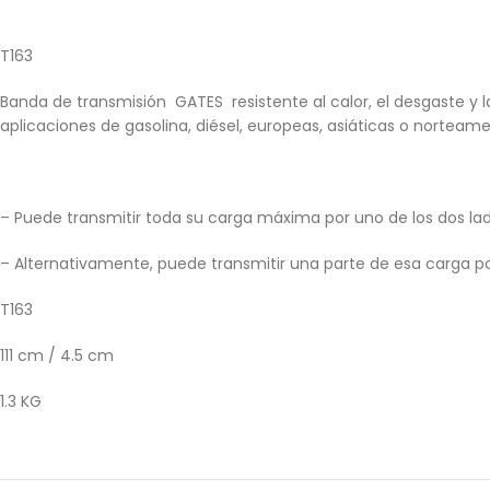
T163
Banda de transmisión GATES resistente al calor, el desgaste y 
aplicaciones de gasolina, diésel, europeas, asiáticas o norteame
– Puede transmitir toda su carga máxima por uno de los dos lad
– Alternativamente, puede transmitir una parte de esa carga p
T163
111 cm / 4.5 cm
1.3 KG