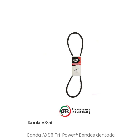
Banda AX96
Band
Banda AX96 Tri-Power® Bandas dentada
Esta