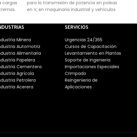
a cargas
para la transmisión de potencia en poleas
corr
xtremas.
en V, en maquinaria industrial y vehículos
tran
de servicio pesado. Combina las ventajas
gene
de las tradicionales bandas Hi-Power con
(eti
NDUSTRIAS
SERVICIOS
las de las bandas dentadas.
resis
algu
ndustria Minera
Urgencias 24/365
al c
ndustria Automotriz
Cursos de Capacitación
cuer
ndustria Alimentaria
Levantamiento en Plantas
equit
ndustria Papelera
Soporte de Ingenieria
de fl
ndustria Cementera
Importaciones Especiales
pare
ndustria Agrícola
Crimpado
sopo
ndustria Petrolera
Reingenieria de
ranu
ndustria Acerera
Aplicaciones
un d