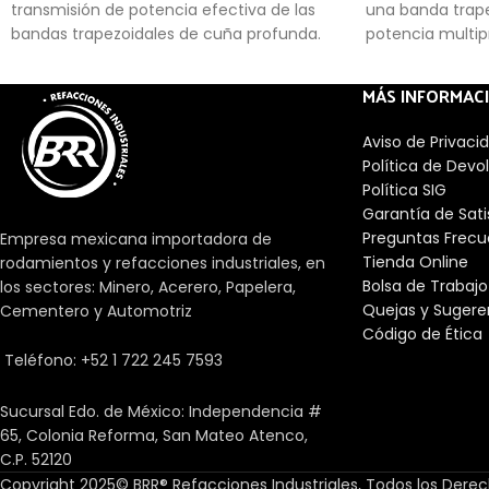
transmisión de potencia efectiva de las
una banda trape
bandas trapezoidales de cuña profunda.
potencia multip
generalizadas.
MÁS INFORMAC
Aviso de Privaci
Política de Devo
Política SIG
Garantía de Sat
Preguntas Frecu
Empresa mexicana importadora de
Tienda Online
rodamientos y refacciones industriales, en
Bolsa de Trabajo
los sectores: Minero, Acerero, Papelera,
Quejas y Sugere
Cementero y Automotriz
Código de Ética
Teléfono: +52 1 722 245 7593
Sucursal Edo. de México: Independencia #
65, Colonia Reforma, San Mateo Atenco,
C.P. 52120
Copyright 2025© BRR® Refacciones Industriales, Todos los Dere