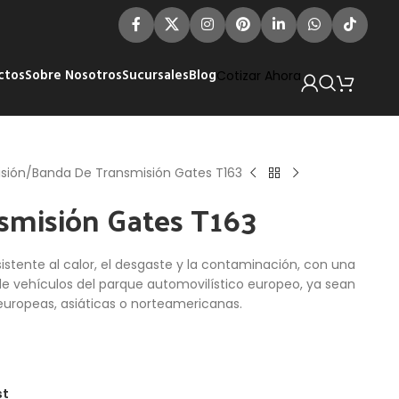
ctos
Sobre Nosotros
Sucursales
Blog
Cotizar Ahora
sión
Banda De Transmisión Gates T163
smisión Gates T163
stente al calor, el desgaste y la contaminación, con una
de vehículos del parque automovilístico europeo, ya sean
 europeas, asiáticas o norteamericanas.
st