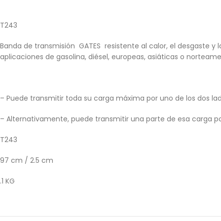
T243
Banda de transmisión GATES resistente al calor, el desgaste y 
aplicaciones de gasolina, diésel, europeas, asiáticas o norteame
– Puede transmitir toda su carga máxima por uno de los dos lad
– Alternativamente, puede transmitir una parte de esa carga p
T243
97 cm / 2.5 cm
.1 KG