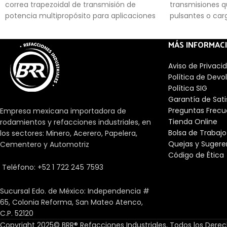
correa trapezoidal de transmisión de
transmisiones q
potencia multipropósito para aplicaciones
pulsantes o ca
generalizadas.
MÁS INFORMAC
Aviso de Privaci
Política de Devo
Política SIG
Garantía de Sat
Preguntas Frecu
Empresa mexicana importadora de
Tienda Online
rodamientos y refacciones industriales, en
Bolsa de Trabajo
los sectores: Minero, Acerero, Papelera,
Quejas y Sugere
Cementero y Automotriz
Código de Ética
Teléfono: +52 1 722 245 7593
Sucursal Edo. de México: Independencia #
65, Colonia Reforma, San Mateo Atenco,
C.P. 52120
Copyright 2025© BRR® Refacciones Industriales, Todos los Dere