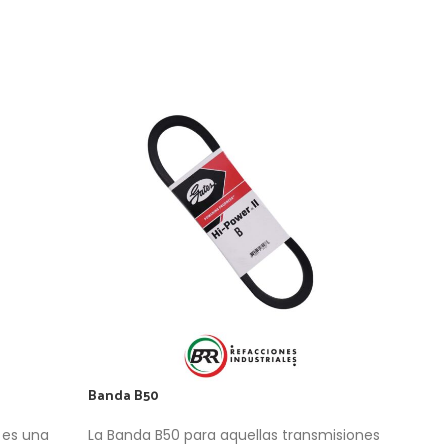
Banda B50
Band
 es una
La Banda B50 para aquellas transmisiones
La B