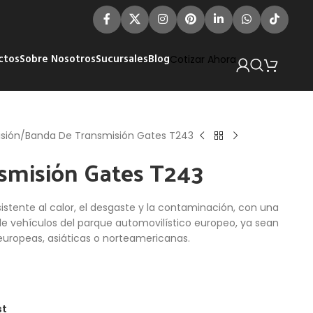
ctos
Sobre Nosotros
Sucursales
Blog
Cotizar Ahora
sión
Banda De Transmisión Gates T243
smisión Gates T243
stente al calor, el desgaste y la contaminación, con una
de vehículos del parque automovilístico europeo, ya sean
 europeas, asiáticas o norteamericanas.
st