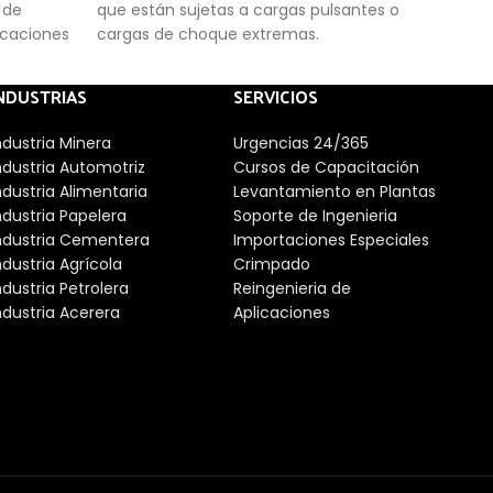
 de
que están sujetas a cargas pulsantes o
tran
icaciones
cargas de choque extremas.
puls
ucho EPDM
ro) para
NDUSTRIAS
SERVICIOS
es, agua y
án unidos
ndustria Minera
Urgencias 24/365
dos al
ndustria Automotriz
Cursos de Capacitación
ribución
ndustria Alimentaria
Levantamiento en Plantas
a tensión
ndustria Papelera
Soporte de Ingenieria
 Sus
ndustria Cementera
Importaciones Especiales
orcionan
ndustria Agrícola
Crimpado
 con la
ndustria Petrolera
Reingenieria de
 igual y
ndustria Acerera
Aplicaciones