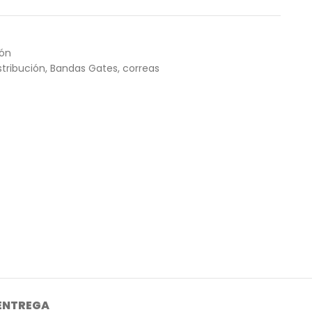
ión
tribución
,
Bandas Gates
,
correas
 ENTREGA