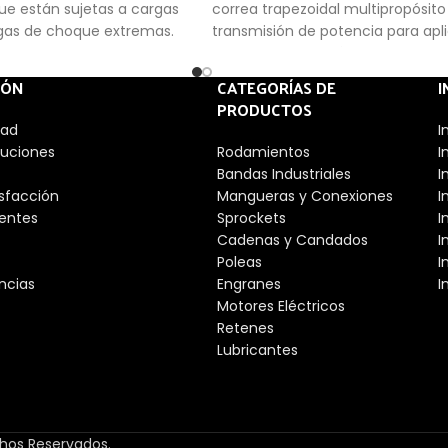
ue están sujetas a cargas
correa trapezoidal multipropósito
rgas de choque extremas.
transmisión de potencia para apl
generalizadas. Está hecho de ca
(etileno propileno dieno monóme
IÓN
CATEGORÍAS DE
I
resistencia a la intemperie, aceit
PRODUCTOS
algunos solventes. Sus cables est
dad
I
al cuerpo. Están fuertemente uni
luciones
Rodamientos
I
cuerpo de la correa para una dist
Bandas Industriales
I
equitativa de la carga y reducir l
isfacción
Mangueras y Conexiones
I
de flexión sin deterioro del cable.
entes
Sprockets
I
paredes laterales cóncavas prop
Cadenas y Candados
I
soporte de cable y contacto total
Poleas
I
ranura de la polea para una carga
ncias
Engranes
I
un desgaste uniforme.
Motores Eléctricos
Retenes
Lubricantes
chos Reservados.