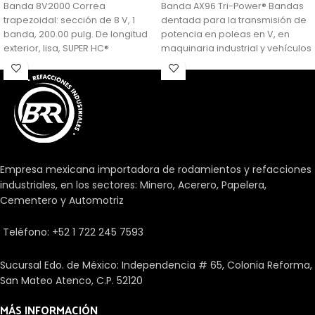
Banda 8V2000 Correa
Banda AX96 Tri-Power® Bandas
trapezoidal: sección de 8 V, 1
dentada para la transmisión de
banda, 200.00 pulg. De longitud
potencia en poleas en V, en
exterior, lisa, SUPER HC®
maquinaria industrial y vehículos
de servicio pesado. Combina
las ventajas de las tradicionales
bandas Hi-Power con las de las
bandas dentadas.
Empresa mexicana importadora de rodamientos y refacciones
industriales, en los sectores: Minero, Acerero, Papelera,
Cementero y Automotriz
Teléfono: +52 1 722 245 7593
Sucursal Edo. de México: Independencia # 65, Colonia Reforma,
San Mateo Atenco, C.P. 52120
MÁS INFORMACIÓN