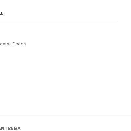
st
eras Dodge
 ENTREGA