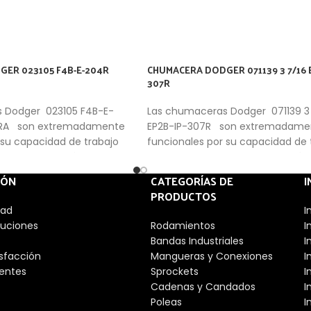
ER 023105 F4B-E-204R
CHUMACERA DODGER 071139 3 7/16 E
307R
 Dodger 023105 F4B-E-
Las chumaceras Dodger 071139 3 
TRA son extremadamente
EP2B-IP-307R son extremadame
 su capacidad de trabajo
funcionales por su capacidad de 
ial de fabricaciòn optimo.
forzado y material de fabricaciòn
IÓN
CATEGORÍAS DE
I
PRODUCTOS
dad
I
luciones
Rodamientos
I
Bandas Industriales
I
isfacción
Mangueras y Conexiones
I
entes
Sprockets
I
Cadenas y Candados
I
Poleas
I