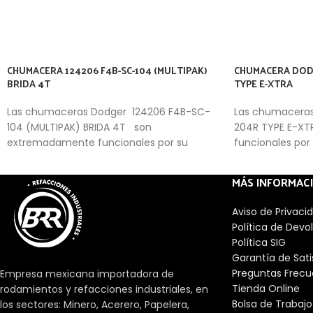
CHUMACERA 124206 F4B-SC-104 (MULTIPAK)
CHUMACERA DODG
BRIDA 4T
TYPE E-XTRA
Las chumaceras Dodger 124206 F4B-SC-
Las chumaceras
104 (MULTIPAK) BRIDA 4T son
204R TYPE E-X
extremadamente funcionales por su
funcionales por
capacidad de trabajo forzado y material
forzado y mater
de fabricaciòn optimo.
MÁS INFORMAC
Aviso de Privaci
Política de Devo
Política SIG
Garantía de Sat
Preguntas Frecu
Empresa mexicana importadora de
Tienda Online
rodamientos y refacciones industriales, en
Bolsa de Trabajo
los sectores: Minero, Acerero, Papelera,