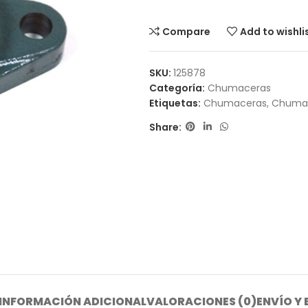
Compare
Add to wishli
SKU:
125878
Categoría:
Chumaceras
Etiquetas:
Chumaceras
,
Chumac
Share:
INFORMACIÓN ADICIONAL
VALORACIONES (0)
ENVÍO Y