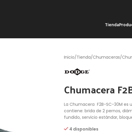
Tienda
Produ
Inicio
Tienda
Chumaceras
Chu
Chumacera F2
La Chumacera F2B-SC-30M es una
contiene: brida de 2 pernos, diám
fundido, servicio estándar, bloque
4 disponibles