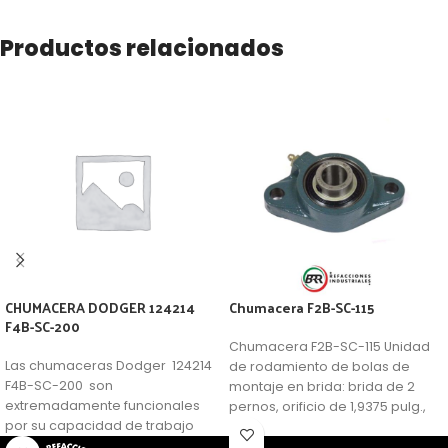
Productos relacionados
CHUMACERA DODGER 124214
Chumacera F2B-SC-115
F4B-SC-200
Chumacera F2B-SC-115 Unidad
Las chumaceras Dodger 124214
de rodamiento de bolas de
F4B-SC-200 son
montaje en brida: brida de 2
extremadamente funcionales
pernos, orificio de 1,9375 pulg.,
por su capacidad de trabajo
Material de carcasa de hierro
forzado y material de
fundido, servicio normal,