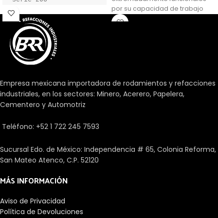
por su capacidad de trabajo
Tipo de 
forzado y material de
rodamiento:Bola

fabricaciòn optimo.
Capacidad de 
expansión: sin 
expansión (fijo)

Vivienda 
Construcción:Sólida

Material de la 
Empresa mexicana importadora de rodamientos y refacciones
carcasa:Hierro 
industriales, en los sectores: Minero, Acerero, Papelera,
fundido

Cementero y Automotriz
Tipo de carcasa:Brida 
de cuatro pernos

Teléfono: +52 1 722 245 7593
Insertar material: 
acero

Sensor listo: 
Sucursal Edo. de México: Independencia # 65, Colonia Reforma,
adaptador requerido

San Mateo Atenco, C.P. 52120
Accesorio del eje: 
Collar de abrazadera

MÁS INFORMACIÓN
Apto para entornos de 
lavado: No

Aviso de Privacidad
Sellado y Lubricación

Política de Devoluciones
Relubricable: Sí
