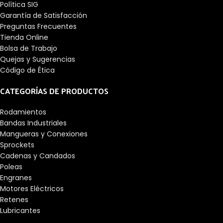
Política SIG
Nombre de la 
Garantía de Satisfacción
grasa:Unirex N2

Preguntas Frecuentes
Lubricación: Grasa

Adecuado para 
Tienda Online
aplicaciones de alta 
Bolsa de Trabajo
temperatura: No

Quejas y Sugerencias
Técnico

Código de Ética
Capacidad de carga 
dinámica: 4368 lbf

CATEGORÍAS DE PRODUCTOS
Velocidad máxima: 
5500 r/min

Rodamientos
Capacidad de carga 
Bandas Industriales
estática: 2538 lbf

Mangueras y Conexiones
Dimensiones

Sprockets
Longitud del 
Cadenas y Candados
orificio: 1,56 
pulgadas

Poleas
Diámetro del eje: 
Engranes
1,1875 pulgadas

Motores Eléctricos
Separador incluido: 
Retenes
No
Lubricantes