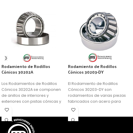
Rodamiento de Rodillos
Rodamiento de Rodillos
Cónicos 30202A
Cónicos 30203-DY
Los Rodamientos de Rodillos
El Rodamiento de Rodillos
Cónicos 30202A se componen
Cónicos 30203-DY son
de anillos de interiores y
rodamientos de varias piezas
exteriores con pistas cónicas y
fabricados con acero para
rodillos cónicos en una caja de
rodamientos. Consisten en
ventana. Los rodamientos
anillos sólidos internos y
abiertos no son de retención
externos con pistas de rodadura
automática. Como resultado, el
cónicas y rodillos cónicos en
anillo interior con los rodillos y la
una jaula. Su diseño les permite