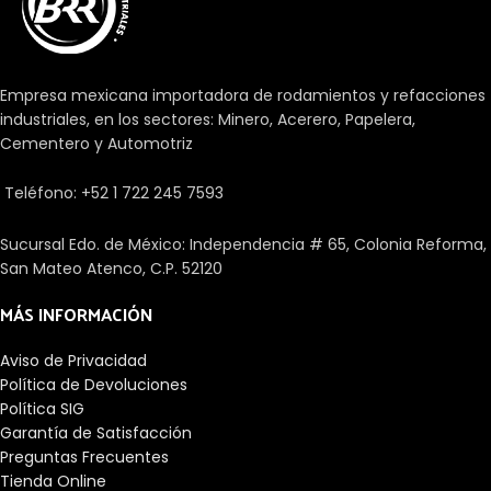
caja se puede montar
soportar elevadas cargas
separado del anillo exterior. Hay
axiales radiales y
rodamientos de tamaño
unidireccionales.
métrico y en pulgadas
Empresa mexicana importadora de rodamientos y refacciones
disponibles. Los diseños con una
industriales, en los sectores: Minero, Acerero, Papelera,
K en la designación tienen las
Cementero y Automotriz
dimensiones en pulgadas. Para
diseños nuevos, sin embargo,
deben utilizarse
Teléfono: +52 1 722 245 7593
preferiblemente rodamientos
con tamaños métricos.
Sucursal Edo. de México: Independencia # 65, Colonia Reforma,
San Mateo Atenco, C.P. 52120
MÁS INFORMACIÓN
Aviso de Privacidad
Política de Devoluciones
Política SIG
Garantía de Satisfacción
Preguntas Frecuentes
Tienda Online