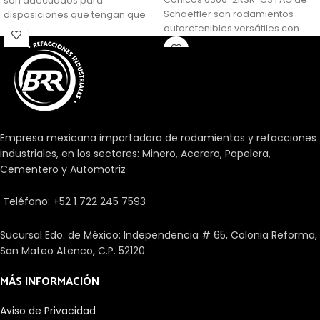
son adecuados para
Schaeffler son rodamientos
disposiciones que tengan que
autoretenibles versátiles con
soportar grandes cargas
anillos exteriores sólidos, anillos
axiales. Además, son
interiores y conjuntos de bolas y
relativamente insensibles a las
jaulas. Estos productos son de
cargas de choque, son muy
diseño simple, duraderos en
rígidos y requieren un espacio
funcionamiento y fáciles de
axial mínimo. Se suministran,
mantener.
como estándar, como
rodamientos de simple efecto y
Empresa mexicana importadora de rodamientos y refacciones
sólo pueden soportar cargas
industriales, en los sectores: Minero, Acerero, Papelera,
axiales en un sentido.
Cementero y Automotriz
Teléfono: +52 1 722 245 7593
Sucursal Edo. de México: Independencia # 65, Colonia Reforma,
San Mateo Atenco, C.P. 52120
MÁS INFORMACIÓN
Aviso de Privacidad