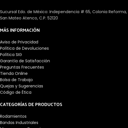
diseños nuevos, sin embargo,
deben utilizarse
Sucursal Edo. de México: Independencia # 65, Colonia Reforma,
preferiblemente rodamientos
San Mateo Atenco, C.P. 52120
con tamaños métricos.
MÁS INFORMACIÓN
Aviso de Privacidad
Política de Devoluciones
Política SIG
Garantía de Satisfacción
Preguntas Frecuentes
Tienda Online
Bolsa de Trabajo
Quejas y Sugerencias
Código de Ética
CATEGORÍAS DE PRODUCTOS
Rodamientos
Bandas Industriales