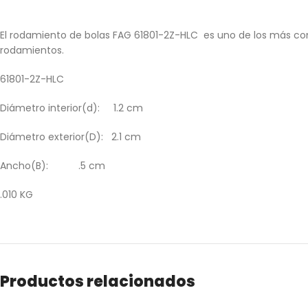
El rodamiento de bolas FAG 61801-2Z-HLC es uno de los más comun
rodamientos.
61801-2Z-HLC
Diámetro interior(d): 1.2 cm
Diámetro exterior(D): 2.1 cm
Ancho(B): .5 cm
.010 KG
Productos relacionados