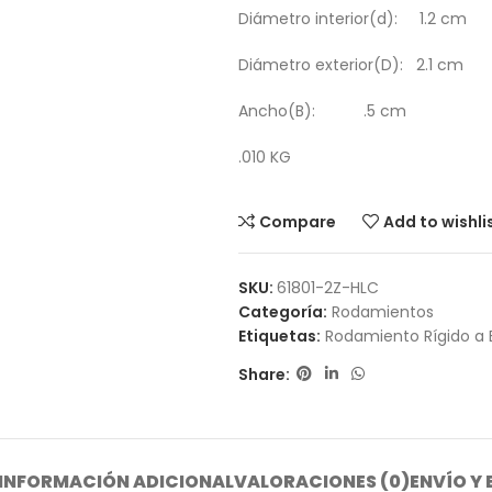
Diámetro interior(d): 1.2 cm
Diámetro exterior(D): 2.1 cm
Ancho(B): .5 cm
.010 KG
Compare
Add to wishli
SKU:
61801-2Z-HLC
Categoría:
Rodamientos
Etiquetas:
Rodamiento Rígido a 
Share:
INFORMACIÓN ADICIONAL
VALORACIONES (0)
ENVÍO Y