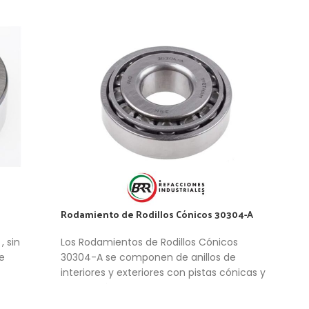
Rodamiento de Rodillos Cónicos 30304-A
Roda
A-M-
 sin
Los Rodamientos de Rodillos Cónicos
Los 
e
30304-A se componen de anillos de
2221
interiores y exteriores con pistas cónicas y
una,
rodillos cónicos en una caja de ventana.
disp