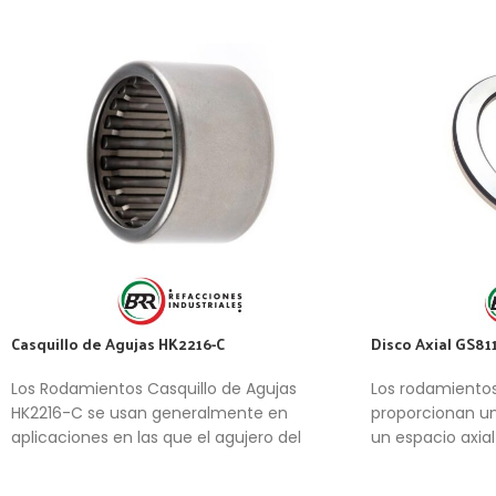
Casquillo de Agujas HK2216-C
Disco Axial GS81
Los Rodamientos Casquillo de Agujas
Los rodamientos
HK2216-C se usan generalmente en
proporcionan un
aplicaciones en las que el agujero del
un espacio axia
soporte no se puede usar como camino
axiales elevadas
de rodadura de una corona de agujas, pero
es un rodamiento