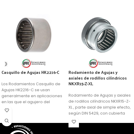
Casquillo de Agujas HK2216-C
Rodamiento de Agujas y
axiales de rodillos cilíndricos
NKXR15-Z-XL
Los Rodamientos Casquillo de
Agujas HK2216-C se usan
Rodamiento de Agujas y axiales
generalmente en aplicaciones
de rodillos cilíndricos NKXR15-Z-
en las que el agujero del
XL , parte axial de simple efecto,
soporte no se puede usar como
según DIN 5429, con cubierta
camino de rodadura de una
protectora, para lubricación con
corona de agujas, pero se
grasa
requiere una disposición de
rodamientos muy compacta y