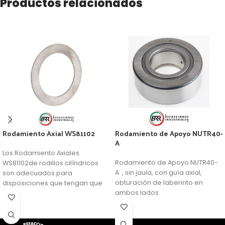
Productos relacionados
Rodamiento Axial WS81102
Rodamiento de Apoyo NUTR40-
A
Los Rodamiento Axiales
Rodamiento de Apoyo NUTR40-
WS81102de rodillos cilíndricos
A , sin jaula, con guía axial,
son adecuados para
obturación de laberinto en
disposiciones que tengan que
ambos lados
soportar grandes cargas
axiales. Además, son
relativamente insensibles a las
cargas de choque, son muy