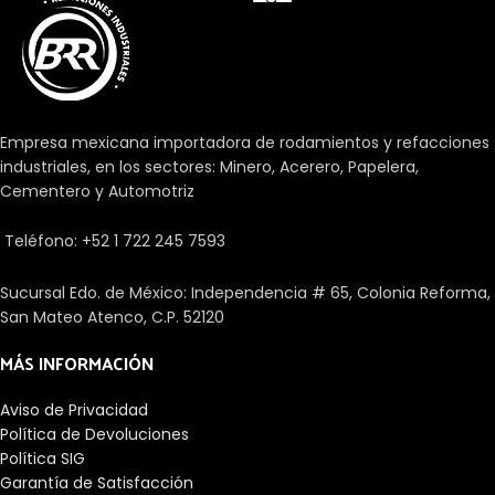
rígidos y requieren un espacio
axial mínimo. Se suministran,
como estándar, como
rodamientos de simple efecto y
sólo pueden soportar cargas
axiales en un sentido.
Empresa mexicana importadora de rodamientos y refacciones
industriales, en los sectores: Minero, Acerero, Papelera,
Cementero y Automotriz
Teléfono: +52 1 722 245 7593
Sucursal Edo. de México: Independencia # 65, Colonia Reforma,
San Mateo Atenco, C.P. 52120
MÁS INFORMACIÓN
Aviso de Privacidad
Política de Devoluciones
Política SIG
Garantía de Satisfacción