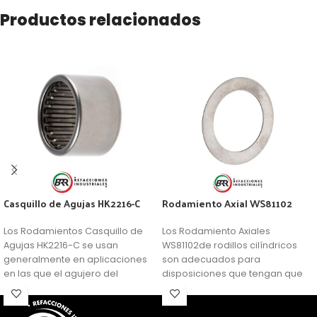
Productos relacionados
Casquillo de Agujas HK2216-C
Rodamiento Axial WS81102
Los Rodamientos Casquillo de
Los Rodamiento Axiales
Agujas HK2216-C se usan
WS81102de rodillos cilíndricos
generalmente en aplicaciones
son adecuados para
en las que el agujero del
disposiciones que tengan que
soporte no se puede usar como
soportar grandes cargas
camino de rodadura de una
axiales. Además, son
corona de agujas, pero se
relativamente insensibles a las