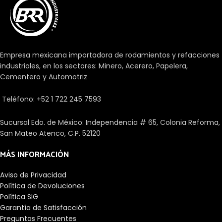
requiere una disposición de
cargas de choque, son muy
rodamientos muy compacta y
rígidos y requieren un espacio
económica.
axial mínimo. Se suministran,
como estándar, como
rodamientos de simple efecto y
Empresa mexicana importadora de rodamientos y refacciones
sólo pueden soportar cargas
industriales, en los sectores: Minero, Acerero, Papelera,
axiales en un sentido.
Cementero y Automotriz
Teléfono: +52 1 722 245 7593
Sucursal Edo. de México: Independencia # 65, Colonia Reforma,
San Mateo Atenco, C.P. 52120
MÁS INFORMACIÓN
Aviso de Privacidad
Política de Devoluciones
Política SIG
Garantía de Satisfacción
Preguntas Frecuentes