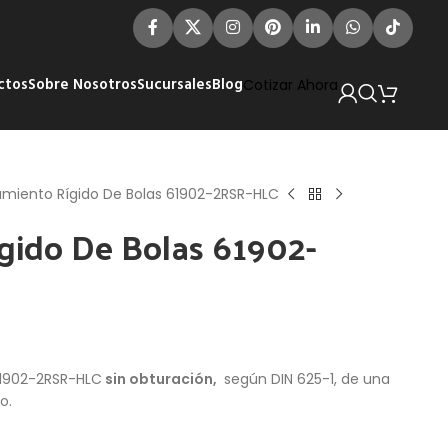
ctos
Sobre Nosotros
Sucursales
Blog
Cotizar Ahora
miento Rígido De Bolas 61902-2RSR-HLC
gido De Bolas 61902-
1902-2RSR-HLC
sin obturación,
según DIN 625-1, de una
o.