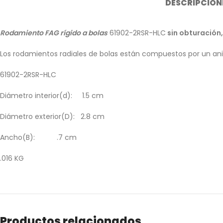
DESCRIPCIÓN
Rodamiento FAG rígido a bolas
61902-2RSR-HLC
sin obturación
Los rodamientos radiales de bolas están compuestos por un anil
61902-2RSR-HLC
Diámetro interior(d): 1.5 cm
Diámetro exterior(D): 2.8 cm
Ancho(B): .7 cm
.016 KG
Productos relacionados