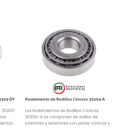
0203-DY
Rodamiento de Rodillos Cónicos 30304-A
Roda
C3
s 30203-
Los Rodamientos de Rodillos Cónicos
Los 
zas
30304-A se componen de anillos de
2RSR
ientos.
interiores y exteriores con pistas cónicas y