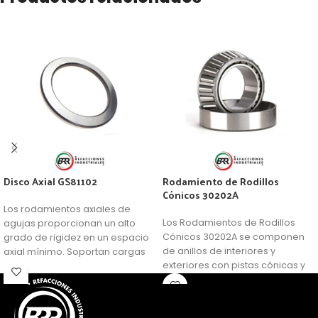
Disco Axial GS81102
Rodamiento de Rodillos
Cónicos 30202A
Los rodamientos axiales de
Los Rodamientos de Rodillos
agujas proporcionan un alto
Cónicos 30202A se componen
grado de rigidez en un espacio
de anillos de interiores y
axial mínimo. Soportan cargas
exteriores con pistas cónicas y
axiales elevadas. El rodamiento
rodillos cónicos en una caja de
de agujas es un rodamiento de
ventana. Los rodamientos
rodillos cilíndricos con un
abiertos no son de retención
diámetro pequeño respecto a