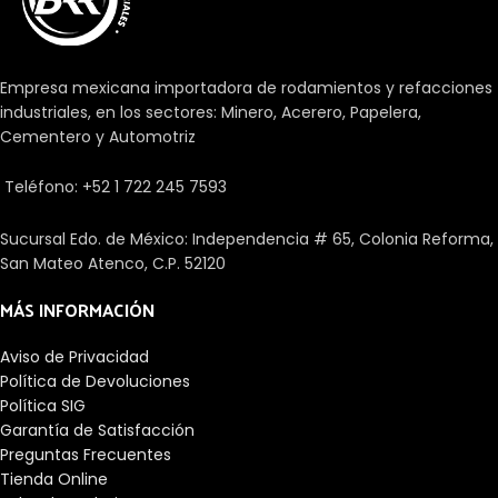
automática. Como resultado, el
su longitud. El perfil modificado
anillo interior con los rodillos y la
de rodillo o del camino de
caja se puede montar
rodadura evita los picos de
separado del anillo exterior. Hay
tensión para prolongar la vida
Empresa mexicana importadora de rodamientos y refacciones
rodamientos de tamaño
útil del rodamiento. Los
industriales, en los sectores: Minero, Acerero, Papelera,
métrico y en pulgadas
rodamientos facilitan el
Cementero y Automotriz
disponibles. Los diseños con una
desplazamiento entre un eje y
K en la designación tienen las
las piezas que se unen a él. Hay
dimensiones en pulgadas. Para
Teléfono: +52 1 722 245 7593
una gran cantidad de tipos
diseños nuevos, sin embargo,
dependiendo de diferentes
deben utilizarse
aspectos como las cargas, su
Sucursal Edo. de México: Independencia # 65, Colonia Reforma,
preferiblemente rodamientos
precisión, los elementos
San Mateo Atenco, C.P. 52120
con tamaños métricos.
rodantes o la velocidad.
MÁS INFORMACIÓN
Aviso de Privacidad
Política de Devoluciones
Política SIG
Garantía de Satisfacción
Preguntas Frecuentes
Tienda Online