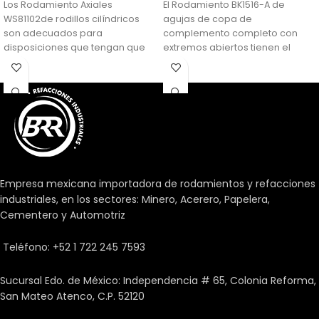
Los Rodamiento Axiales
El Rodamiento BK1516-A de
WS81102de rodillos cilíndricos
agujas de copa de
son adecuados para
complemento completo con
disposiciones que tengan que
extremos abiertos tienen el
soportar grandes cargas
número máximo de rodillos de
axiales. Además, son
aguja y, por lo tanto, ofrecen
relativamente insensibles a las
una capacidad de carga
cargas de choque, son muy
extremadamente alta dentro de
rígidos y requieren un espacio
un sobre de diseño muy
axial mínimo. Se suministran,
pequeño. Sin embargo, su uso a
como estándar, como
altas velocidades está
rodamientos de simple efecto y
restringido.
sólo pueden soportar cargas
Empresa mexicana importadora de rodamientos y refacciones
axiales en un sentido.
industriales, en los sectores: Minero, Acerero, Papelera,
Cementero y Automotriz
Teléfono: +52 1 722 245 7593
Sucursal Edo. de México: Independencia # 65, Colonia Reforma,
San Mateo Atenco, C.P. 52120