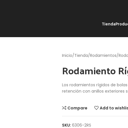
Tienda
Produ
Inicio
Tienda
Rodamientos
Roda
Rodamiento Rí
Los rodamientos rígidos de bola
retención con anillos exteriores s
Compare
Add to wishli
SKU:
6306-2RS