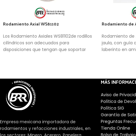
Rodamiento Axial WS81102
Rodamiento de 
Los Rodamiento Axiales WS81102de rodillos
Rodamiento de 
cilíndricos son adecuados para
jaula, con guía 
disposiciones que tengan que soportar
laberinto en a
grandes cargas axiales. Además, son
relativamente insensibles a las cargas de
choque, son muy rígidos y requieren un
espacio axial mínimo. Se suministran,
MÁS INFORMAC
como estándar, como rodamientos de
simple efecto y sólo pueden soportar
Aviso de Privaci
cargas axiales en un sentido.
Política de Devo
Política SIG
Garantía de Sat
Preguntas Frecu
Empresa mexicana importadora de
Tienda Online
rodamientos y refacciones industriales, en
Bolsa de Trabajo
los sectores: Minero, Acerero, Papelera,