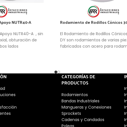
Apoyo NUTR40-A
Rodamiento de Rodillos Cónicos 3
Apoyo NUTR40-A , sin
El Rodamiento de Rodillos Cónico
axial, obturación de
DY son rodamientos de varias pie
mbos lados
fabricados con acero para rodam
Consisten en anillos sólidos intern
externos con pistas de rodadura 
rodillos cónicos en una jaula. Su d
permite soportar elevadas cargas
IÓN
CATEGORÍAS DE
I
radiales y unidireccionales.
PRODUCTOS
dad
I
luciones
Rodamientos
I
Bandas Industriales
I
isfacción
Mangueras y Conexiones
I
entes
Sprockets
I
Cadenas y Candados
I
Poleas
I