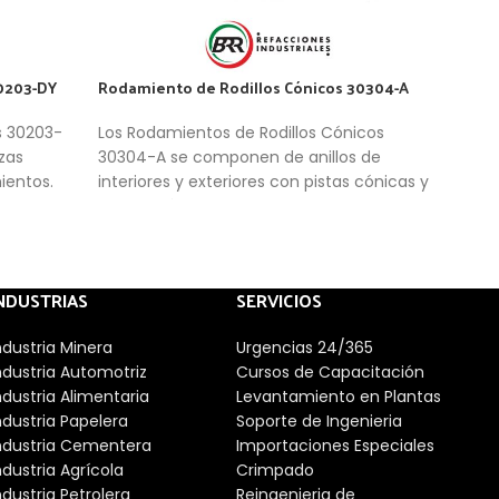
0203-DY
Rodamiento de Rodillos Cónicos 30304-A
Roda
s 30203-
Los Rodamientos de Rodillos Cónicos
Roda
zas
30304-A se componen de anillos de
hiler
ientos.
interiores y exteriores con pistas cónicas y
os y
rodillos cónicos en una caja de ventana.
cónicas y
iseño les
 axiales
NDUSTRIAS
SERVICIOS
ndustria Minera
Urgencias 24/365
ndustria Automotriz
Cursos de Capacitación
ndustria Alimentaria
Levantamiento en Plantas
ndustria Papelera
Soporte de Ingenieria
ndustria Cementera
Importaciones Especiales
ndustria Agrícola
Crimpado
ndustria Petrolera
Reingenieria de