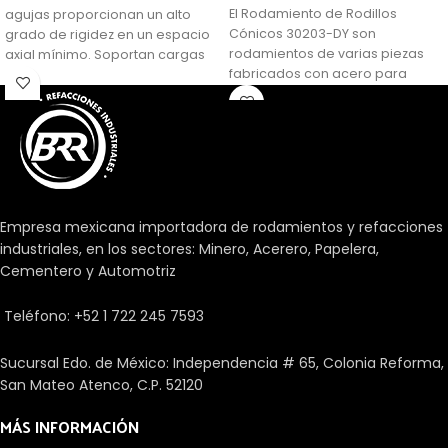
El Rodamiento de Rodillos
agujas proporcionan un alto
Cónicos 30203-DY son
grado de rigidez en un espacio
rodamientos de varias piezas
axial mínimo. Soportan cargas
fabricados con acero para
axiales elevadas. El rodamiento
rodamientos. Consisten en
de agujas es un rodamiento de
anillos sólidos internos y
rodillos cilíndricos con un
externos con pistas de rodadura
diámetro pequeño respecto a
cónicas y rodillos cónicos en
su longitud. El perfil modificado
una jaula. Su diseño les permite
de rodillo o del camino de
soportar elevadas cargas
rodadura evita los picos de
axiales radiales y
tensión para prolongar la vida
Empresa mexicana importadora de rodamientos y refacciones
unidireccionales.
útil del rodamiento. Los
industriales, en los sectores: Minero, Acerero, Papelera,
rodamientos facilitan el
Cementero y Automotriz
desplazamiento entre un eje y
las piezas que se unen a él. Hay
Teléfono: +52 1 722 245 7593
una gran cantidad de tipos
dependiendo de diferentes
aspectos como las cargas, su
Sucursal Edo. de México: Independencia # 65, Colonia Reforma,
precisión, los elementos
San Mateo Atenco, C.P. 52120
rodantes o la velocidad.
MÁS INFORMACIÓN