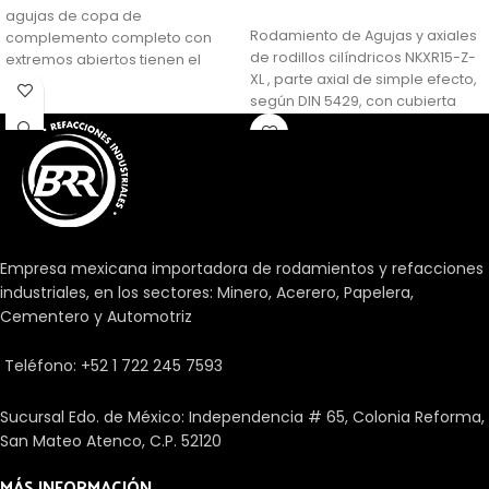
agujas de copa de
Rodamiento de Agujas y axiales
complemento completo con
de rodillos cilíndricos NKXR15-Z-
extremos abiertos tienen el
XL , parte axial de simple efecto,
número máximo de rodillos de
según DIN 5429, con cubierta
aguja y, por lo tanto, ofrecen
protectora, para lubricación con
una capacidad de carga
grasa
extremadamente alta dentro de
un sobre de diseño muy
pequeño. Sin embargo, su uso a
altas velocidades está
restringido.
Empresa mexicana importadora de rodamientos y refacciones
industriales, en los sectores: Minero, Acerero, Papelera,
Cementero y Automotriz
Teléfono: +52 1 722 245 7593
Sucursal Edo. de México: Independencia # 65, Colonia Reforma,
San Mateo Atenco, C.P. 52120
MÁS INFORMACIÓN