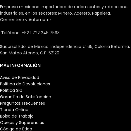
separado del anillo exterior. Hay
Empresa mexicana importadora de rodamientos y refacciones
rodamientos de tamaño
industriales, en los sectores: Minero, Acerero, Papelera,
métrico y en pulgadas
Cementero y Automotriz
disponibles. Los diseños con una
K en la designación tienen las
dimensiones en pulgadas. Para
Teléfono: +52 1 722 245 7593
diseños nuevos, sin embargo,
deben utilizarse
Sucursal Edo. de México: Independencia # 65, Colonia Reforma,
preferiblemente rodamientos
San Mateo Atenco, C.P. 52120
con tamaños métricos.
MÁS INFORMACIÓN
Aviso de Privacidad
Política de Devoluciones
Política SIG
Garantía de Satisfacción
Preguntas Frecuentes
Tienda Online
Bolsa de Trabajo
Quejas y Sugerencias
Código de Ética