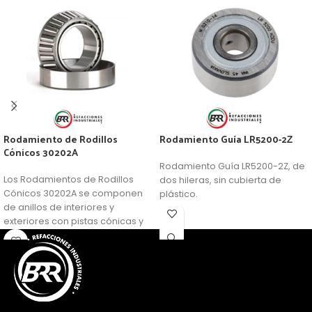
Rodamiento de Rodillos
Rodamiento Guía LR5200-2Z
Cónicos 30202A
Rodamiento Guía LR5200-2Z, de
Los Rodamientos de Rodillos
dos hileras, sin cubierta de
Cónicos 30202A se componen
plástico.
de anillos de interiores y
exteriores con pistas cónicas y
rodillos cónicos en una caja de
ventana. Los rodamientos
abiertos no son de retención
automática. Como resultado, el
anillo interior con los rodillos y la
caja se puede montar