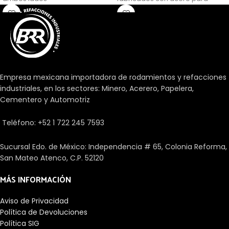
rodamientos. Consisten en
anillos sólidos internos y
externos con pistas de rodadura
cónicas y rodillos cónicos en
una jaula. Su diseño les permite
soportar elevadas cargas
axiales radiales y
Empresa mexicana importadora de rodamientos y refacciones
unidireccionales.
industriales, en los sectores: Minero, Acerero, Papelera,
Cementero y Automotriz
Teléfono: +52 1 722 245 7593
Sucursal Edo. de México: Independencia # 65, Colonia Reforma,
San Mateo Atenco, C.P. 52120
MÁS INFORMACIÓN
Aviso de Privacidad
Política de Devoluciones
Política SIG