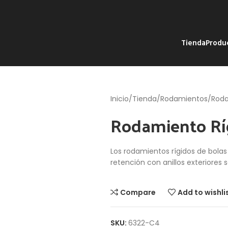
Tienda
Produ
Inicio
Tienda
Rodamientos
Roda
Rodamiento Rí
Los rodamientos rígidos de bola
retención con anillos exteriores s
Compare
Add to wishli
SKU:
6322-C4