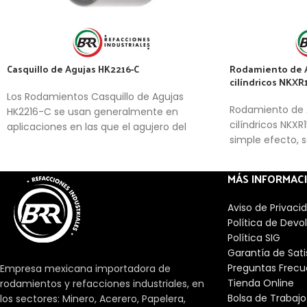
Casquillo de Agujas HK2216-C
Rodamiento de Ag
cilíndricos NKXR
Los Rodamientos Casquillo de Agujas
Rodamiento de Ag
HK2216-C se usan generalmente en
cilíndricos NKXR1
aplicaciones en las que el agujero del
simple efecto, 
soporte no se puede usar como camino
cubierta protect
de rodadura de una corona de agujas, pero
grasa
se requiere una disposición de
MÁS INFORMAC
rodamientos muy compacta y
económica.
Aviso de Privaci
Política de Devo
Política SIG
Garantía de Sat
Preguntas Frecu
Empresa mexicana importadora de
Tienda Online
rodamientos y refacciones industriales, en
Bolsa de Trabajo
los sectores: Minero, Acerero, Papelera,