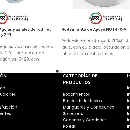
ujas y axiales de rodillos
Rodamiento de Apoyo NUTR40-A
15-Z-XL
Rodamiento de Apoyo NUTR40-A ,
ujas y axiales de rodillos
jaula, con guía axial, obturación d
5-Z-XL , parte axial de
laberinto en ambos lados
según DIN 5429, con
ora, para lubricación con
IÓN
CATEGORÍAS DE
I
PRODUCTOS
dad
I
luciones
Rodamientos
I
Bandas Industriales
I
isfacción
Mangueras y Conexiones
I
entes
Sprockets
I
Cadenas y Candados
I
Poleas
I